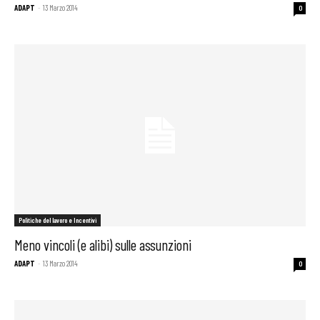
ADAPT
-
13 Marzo 2014
0
Politiche del lavoro e Incentivi
Meno vincoli (e alibi) sulle assunzioni
ADAPT
-
13 Marzo 2014
0