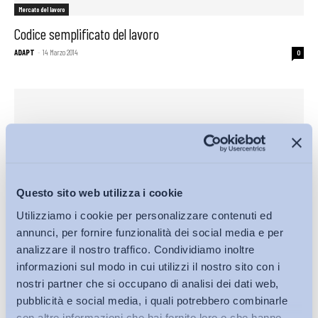
Mercato del lavoro
Codice semplificato del lavoro
ADAPT
-
14 Marzo 2014
0
Questo sito web utilizza i cookie
Utilizziamo i cookie per personalizzare contenuti ed
annunci, per fornire funzionalità dei social media e per
analizzare il nostro traffico. Condividiamo inoltre
Altro
informazioni sul modo in cui utilizzi il nostro sito con i
nostri partner che si occupano di analisi dei dati web,
Codice semplificato del lavoro
pubblicità e social media, i quali potrebbero combinarle
ADAPT
-
14 Marzo 2014
0
con altre informazioni che hai fornito loro o che hanno