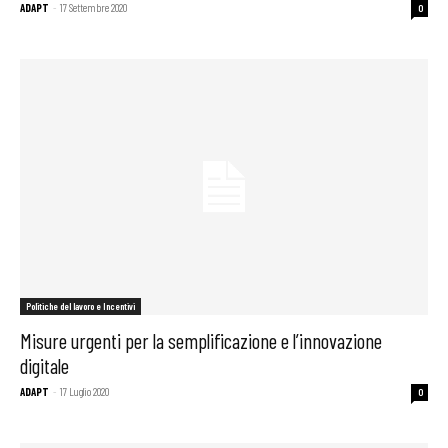
ADAPT
-
17 Settembre 2020
0
Politiche del lavoro e Incentivi
Misure urgenti per la semplificazione e l’innovazione
digitale
ADAPT
-
17 Luglio 2020
0