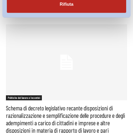
La flessibilità si accompagna al taglio del contenzioso
Rifiuta
Bollettino ADAPT
-
25 Giugno 2015
0
Politiche del lavoro e Incentivi
Schema di decreto legislativo recante disposizioni di
razionalizzazione e semplificazione delle procedure e degli
adempimenti a carico di cittadini e imprese e altre
disposizioni in materia di rapporto di lavoro e pari