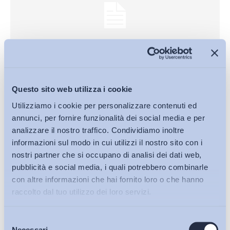
Mercato del lavoro
Questo sito web utilizza i cookie
Le “nuove” dimissioni in bianco: è vera semplificazione?
Utilizziamo i cookie per personalizzare contenuti ed
Bollettino ADAPT
-
09 Settembre 2015
0
annunci, per fornire funzionalità dei social media e per
analizzare il nostro traffico. Condividiamo inoltre
informazioni sul modo in cui utilizzi il nostro sito con i
nostri partner che si occupano di analisi dei dati web,
pubblicità e social media, i quali potrebbero combinarle
con altre informazioni che hai fornito loro o che hanno
raccolto dal tuo utilizzo dei loro servizi.
Selezione
Bollettini ADAPT
Necessari