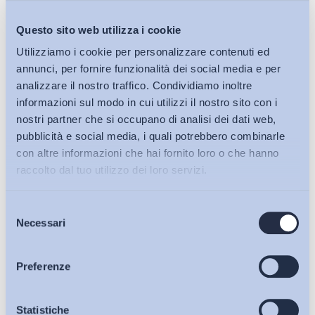
PDF
Questo sito web utilizza i cookie
Utilizziamo i cookie per personalizzare contenuti ed
01/07/2026
annunci, per fornire funzionalità dei social media e per
Provincia di Lecce, Università del Salento, Partenariato Economico
analizzare il nostro traffico. Condividiamo inoltre
Sociale (PES)
informazioni sul modo in cui utilizzi il nostro sito con i
Protocollo d’intesa. Rete dei Responsabili della qualità,
nostri partner che si occupano di analisi dei dati web,
della legalità e del buon lavoro nell’affidamento dei
pubblicità e social media, i quali potrebbero combinarle
lavori, dei servizi e delle...
con altre informazioni che hai fornito loro o che hanno
raccolto dal tuo utilizzo dei loro servizi.
Salute e sicurezza
PDF
Selezione
Bollettini ADAPT
Necessari
del
consenso
Articoli
22/06/2026
Preferenze
Il Sole 24 Ore
Più controlli in agricoltura e indagini innovative contro il
Osservatori
Statistiche