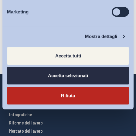
Ho letto e Accetto il trattamento dei dati personali descritti
Marketing
Eventi
sulla pagina della
Privacy Policy
Chi Siamo
Iscriviti
Mostra dettagli
Accetta tutti
Accetta selezionati
Rifiuta
Interventi ADAPT
Infografiche
Riforme del lavoro
Mercato del lavoro