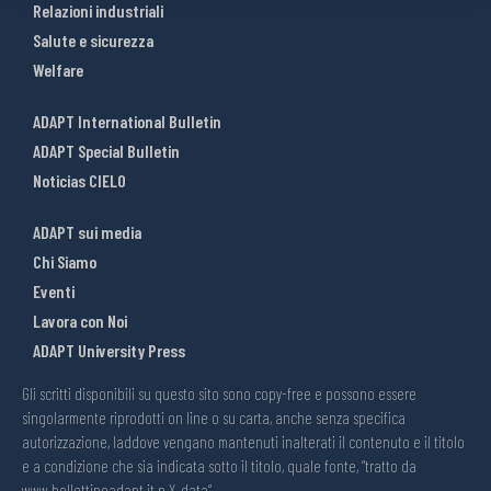
Relazioni industriali
Salute e sicurezza
Welfare
ADAPT International Bulletin
ADAPT Special Bulletin
Noticias CIELO
ADAPT sui media
Chi Siamo
Eventi
Lavora con Noi
ADAPT University Press
Gli scritti disponibili su questo sito sono copy-free e possono essere
singolarmente riprodotti on line o su carta, anche senza specifica
autorizzazione, laddove vengano mantenuti inalterati il contenuto e il titolo
e a condizione che sia indicata sotto il titolo, quale fonte, “tratto da
www.bollettinoadapt.it n.X, data“