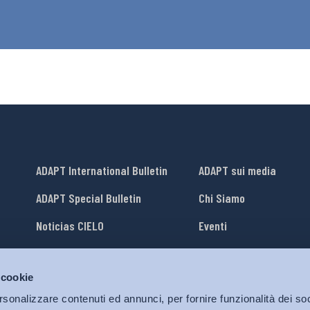
ADAPT International Bulletin
ADAPT sui media
ADAPT Special Bulletin
Chi Siamo
Noticias CIELO
Eventi
Lavora con Noi
 cookie
li
ADAPT University Press
rsonalizzare contenuti ed annunci, per fornire funzionalità dei soc