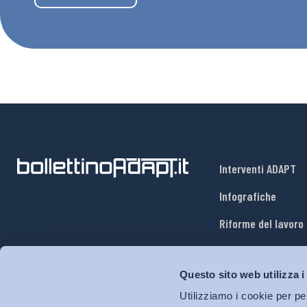
Interventi ADAPT
Infografiche
Riforme del lavoro
Mercato del lavoro
Questo sito web utilizza i
Relazioni industria
Utilizziamo i cookie per pe
Salute e sicurezza