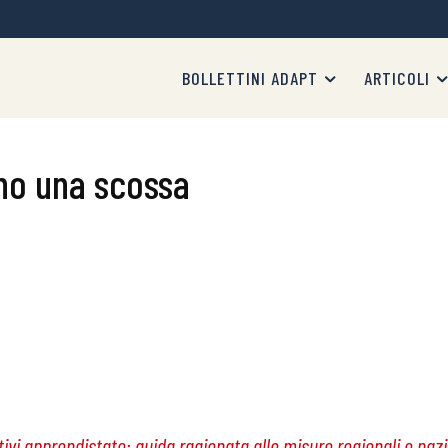
BOLLETTINI ADAPT
ARTICOLI
no una scossa
ivi apprendistato: guida ragionata alle misure regionali e nazi