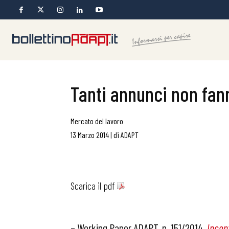
Tanti annunci non fan
Mercato del lavoro
13 Marzo 2014
|
di
ADAPT
Scarica il pdf
– Working Paper ADAPT, n. 151/2014,
Incent