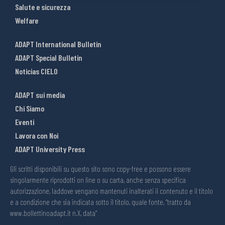
Salute e sicurezza
Welfare
ADAPT International Bulletin
ADAPT Special Bulletin
Noticias CIELO
ADAPT sui media
Chi Siamo
Eventi
Lavora con Noi
ADAPT University Press
Gli scritti disponibili su questo sito sono copy-free e possono essere
singolarmente riprodotti on line o su carta, anche senza specifica
autorizzazione, laddove vengano mantenuti inalterati il contenuto e il titolo
e a condizione che sia indicata sotto il titolo, quale fonte, “tratto da
www.bollettinoadapt.it n.X, data“