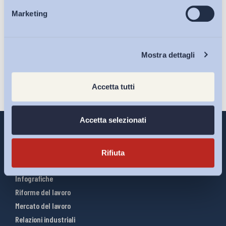
Ho letto e Accetto il trattamento dei dati personali descritti
Marketing
Eventi
sulla pagina della
Privacy Policy
Iscriviti
Chi Siamo
Mostra dettagli
Accetta tutti
Accetta selezionati
Rifiuta
Interventi ADAPT
Infografiche
Riforme del lavoro
Mercato del lavoro
Relazioni industriali