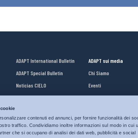
ADAPT International Bulletin
ADAPT sui media
ADAPT Special Bulletin
Chi Siamo
Noticias CIELO
Eventi
Lavora con Noi
 cookie
li
ADAPT University Press
rsonalizzare contenuti ed annunci, per fornire funzionalità dei soc
ostro traffico. Condividiamo inoltre informazioni sul modo in cui ut
partner che si occupano di analisi dei dati web, pubblicità e social