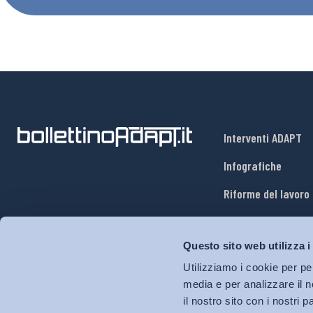
Interventi ADAPT
Infografiche
Riforme del lavoro
Mercato del lavoro
Questo sito web utilizza i
Relazioni industria
Utilizziamo i cookie per pe
Salute e sicurezza
media e per analizzare il n
il nostro sito con i nostri 
Welfare