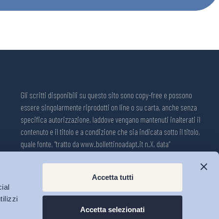
Gli scritti disponibili su questo sito sono copy-free e possono
essere singolarmente riprodotti on line o su carta, anche senza
specifica autorizzazione, laddove vengano mantenuti inalterati il
contenuto e il titolo e a condizione che sia indicata sotto il titolo,
quale fonte, “tratto da www.bollettinoadapt.it n.X, data“
Pubblicazione on line della Collana ADAPT ISSN 2240-2721
Accetta tutti
Registrazione n.1609, 11 novembre 2001, Tribunale di Modena, Italia.
ial
Direttore responsabile: Michele Tiraboschi; Direttrice ADAPT
ilizzi
University Press: Lavinia Serrani.
Accetta selezionati