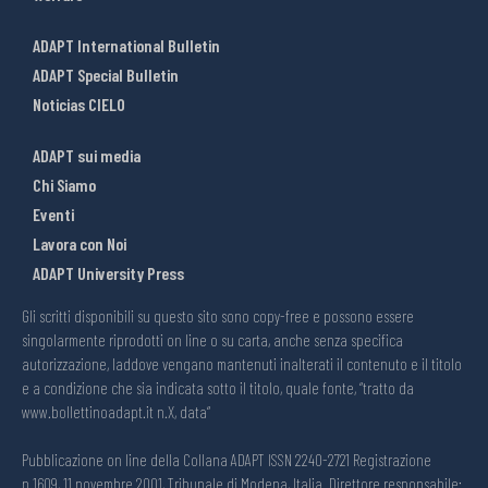
ADAPT International Bulletin
ADAPT Special Bulletin
Noticias CIELO
ADAPT sui media
Chi Siamo
Eventi
Lavora con Noi
ADAPT University Press
Gli scritti disponibili su questo sito sono copy-free e possono essere
singolarmente riprodotti on line o su carta, anche senza specifica
autorizzazione, laddove vengano mantenuti inalterati il contenuto e il titolo
e a condizione che sia indicata sotto il titolo, quale fonte, “tratto da
www.bollettinoadapt.it n.X, data“
Pubblicazione on line della Collana ADAPT ISSN 2240-2721 Registrazione
n.1609, 11 novembre 2001, Tribunale di Modena, Italia. Direttore responsabile: