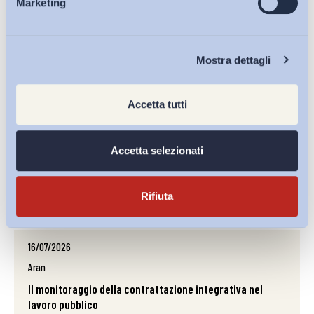
Marketing
Eventi
LINK
Chi Siamo
Mostra dettagli
17/07/2026
Il Sole 24 Ore
Accetta tutti
Smart working in calo, per il lavoro remoto criteri più
selettivi
Accetta selezionati
Mercato del lavoro
PDF
Rifiuta
16/07/2026
Aran
Il monitoraggio della contrattazione integrativa nel
lavoro pubblico