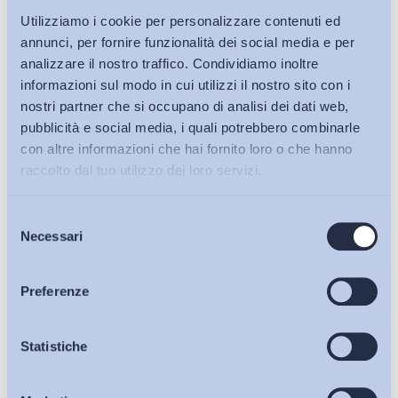
Utilizziamo i cookie per personalizzare contenuti ed
annunci, per fornire funzionalità dei social media e per
analizzare il nostro traffico. Condividiamo inoltre
20/07/2026
informazioni sul modo in cui utilizzi il nostro sito con i
Bollettino ADAPT
nostri partner che si occupano di analisi dei dati web,
Arriva il sistema informativo SFeRA: un passo avanti
pubblicità e social media, i quali potrebbero combinarle
verso la portabilità delle competenze?
con altre informazioni che hai fornito loro o che hanno
Istruzione e Formazione, Mercato del lavoro, Politiche attive
raccolto dal tuo utilizzo dei loro servizi.
LINK
Selezione
Bollettini ADAPT
Necessari
del
consenso
20/07/2026
Articoli
Preferenze
Bollettino ADAPT
Lavoro da remoto dei frontalieri tra Italia e Svizzera:
Osservatori
Statistiche
doppia soglia tra fisco e previdenza
Mercato del lavoro