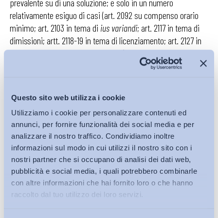
prevalente su di una soluzione; e solo in un numero
relativamente esiguo di casi (art. 2092 su compenso orario
minimo; art. 2103 in tema di
ius variandi
; art. 2117 in tema di
dimissioni; artt. 2118-19 in tema di licenziamento; art. 2127 in
tema di somministrazione di lavoro) hanno individuato
due o
tre soluzioni alternative, entrambe compatibili sul
piano sistematico con il resto del Codice
, oltre che con
gli obiettivi fondamentali della semplificazione e
Questo sito web utilizza i cookie
dell’allineamento della nostra legislazione ai migliori modelli
Utilizziamo i cookie per personalizzare contenuti ed
disponibili nel panorama internazionale e comparato. Ulteriori
annunci, per fornire funzionalità dei social media e per
soluzioni alternative sono, ovviamente, prospettabili su questi
analizzare il nostro traffico. Condividiamo inoltre
come su altri articoli del Codice; ma il testo che proponiamo
informazioni sul modo in cui utilizzi il nostro sito con i
all’esame della comunità scientifica, degli “addetti ai lavori” e
nostri partner che si occupano di analisi dei dati web,
soprattutto del Ministro del lavoro e delle parti sociali mostra
pubblicità e social media, i quali potrebbero combinarle
come l’obiettivo della semplificazione – sul quale in linea di
con altre informazioni che hai fornito loro o che hanno
principio tutte le forze politiche e le parti sociali concordano
raccolto dal tuo utilizzo dei loro servizi.
– sia concretamente a portata di mano. Al Governo e al
Parlamento il compito di scegliere tra queste – e anche