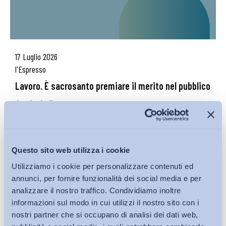
17 Luglio 2026
l'Espresso
Lavoro. È sacrosanto premiare il merito nel pubblico
download pdf
02 Luglio 2026
Gazzetta Ufficiale
Questo sito web utilizza i cookie
Piano casa – D.l. 7 maggio 2026, n. 66 –
Utilizziamo i cookie per personalizzare contenuti ed
Conversione...
annunci, per fornire funzionalità dei social media e per
analizzare il nostro traffico. Condividiamo inoltre
download pdf
informazioni sul modo in cui utilizzi il nostro sito con i
nostri partner che si occupano di analisi dei dati web,