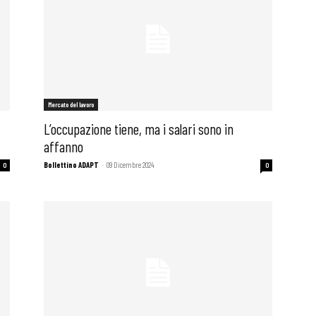
Mercato del lavoro
L’occupazione tiene, ma i salari sono in
affanno
Bollettino ADAPT
-
09 Dicembre 2024
0
0