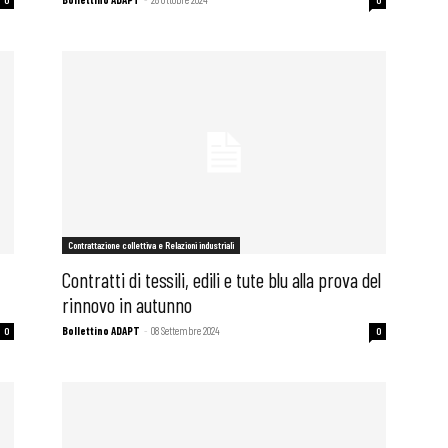
i
Contrattazione collettiva e Relazioni industriali
Contratti di tessili, edili e tute blu alla prova del
rinnovo in autunno
Bollettino ADAPT
-
08 Settembre 2024
0
0