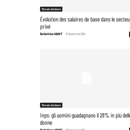
Mercato del lavoro
Évolution des salaires de base dans le secteu
privé
Bollettino ADAPT
-
10 Novembre 2024
Mercato del lavoro
Bollettini
Inps: gli uomini guadagnano il 28% in più dell
donne
Articoli
Bollettino ADAPT
-
03 Novembre 2024