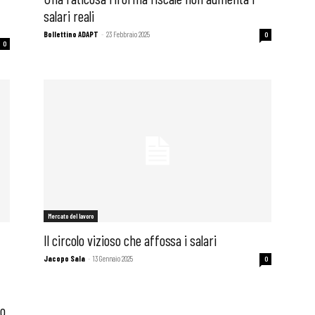
salari reali
Bollettino ADAPT
-
23 Febbraio 2025
0
0
Mercato del lavoro
Il circolo vizioso che affossa i salari
Jacopo Sala
-
13 Gennaio 2025
0
to