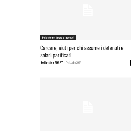
Politiche del lavoro e Incentivi
Carcere, aiuti per chi assume i detenuti e
salari parificati
Bollettino ADAPT
-
14 Luglio 2024