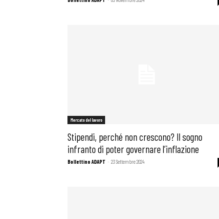
Osservator
Eventi
Chi Siamo
Mercato del lavoro
Stipendi, perché non crescono? Il sogno
infranto di poter governare l’inflazione
Bollettino ADAPT
-
23 Settembre 2024