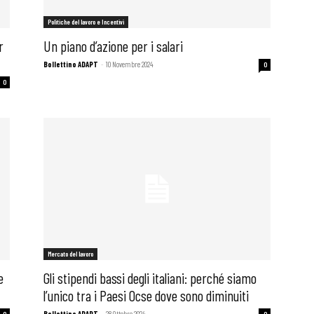
Politiche del lavoro e Incentivi
r
Un piano d’azione per i salari
Bollettino ADAPT
-
10 Novembre 2024
0
0
Mercato del lavoro
 ADAPT
e
Gli stipendi bassi degli italiani: perché siamo
l’unico tra i Paesi Ocse dove sono diminuiti
Bollettino ADAPT
-
28 Ottobre 2024
0
0