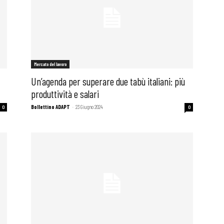
Mercato del lavoro
Un’agenda per superare due tabù italiani: più
produttività e salari
Bollettino ADAPT
-
23 Giugno 2024
0
0