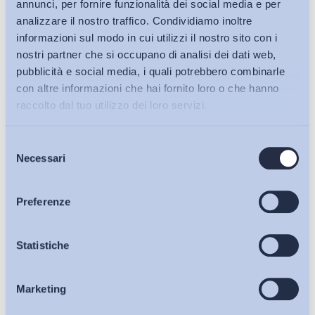
annunci, per fornire funzionalità dei social media e per
analizzare il nostro traffico. Condividiamo inoltre
informazioni sul modo in cui utilizzi il nostro sito con i
nostri partner che si occupano di analisi dei dati web,
pubblicità e social media, i quali potrebbero combinarle
con altre informazioni che hai fornito loro o che hanno
raccolto dal tuo utilizzo dei loro servizi.
Selezione
Bollettini ADAPT
Necessari
del
consenso
Articoli
Preferenze
Ho letto e Accetto il trattamento dei dati personali descritti
Osservatori
Statistiche
sulla pagina della
Privacy Policy
Iscriviti
Marketing
Eventi