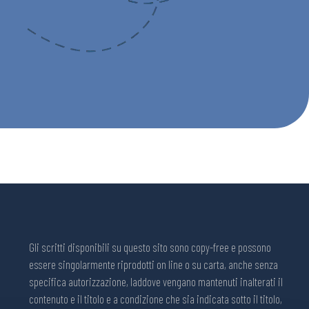
Gli scritti disponibili su questo sito sono copy-free e possono
essere singolarmente riprodotti on line o su carta, anche senza
specifica autorizzazione, laddove vengano mantenuti inalterati il
contenuto e il titolo e a condizione che sia indicata sotto il titolo,