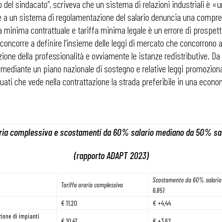
ico del sindacato”, scriveva che un sistema di relazioni industriali 
urre a un sistema di regolamentazione del salario denuncia una compr
minima contrattuale e tariffa minima legale è un errore di prospettiva
a concorre a definire l’insieme delle leggi di mercato che concorrono a
azione della professionalità e ovviamente le istanze redistributive. Da 
 mediante un piano nazionale di sostegno e relative leggi promozional
uati che vede nella contrattazione la strada preferibile in una econ
aria complessiva e scostamenti da 60% salario mediano da 50% sa
(rapporto ADAPT 2023)
Scostamento da 60% salario
 ADAPT
Tariffa oraria complessiva
6,85)
€ 11,20
€ +4,44
ione di impianti
€ 10,47
€ +3,62