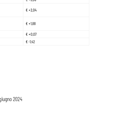
€ +2,04
€ +1,88
€ +0,07
€ -1,42
 giugno 2024