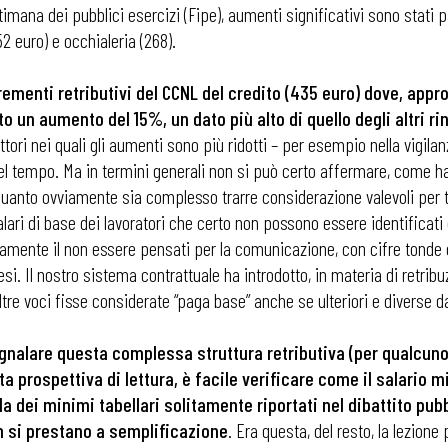
ana dei pubblici esercizi (Fipe), aumenti significativi sono stati pat
52 euro) e occhialeria (268).
ementi retributivi del CCNL del credito (435 euro) dove, appro
 un aumento del 15%, un dato più alto di quello degli altri rin
i nei quali gli aumenti sono più ridotti – per esempio nella vigilanza
el tempo. Ma in termini generali non si può certo affermare, come ha 
r quanto ovviamente sia complesso trarre considerazione valevoli per t
ri di base dei lavoratori che certo non possono essere identificati co
bbiamente il non essere pensati per la comunicazione, con cifre tond
aesi. Il nostro sistema contrattuale ha introdotto, in materia di retr
e altre voci fisse considerate “paga base” anche se ulteriori e diverse d
gnalare questa complessa struttura retributiva (per qualcuno 
ta prospettiva di lettura, è facile verificare come il salario
lla dei minimi tabellari solitamente riportati nel dibattito pub
n si prestano a semplificazione
. Era questa, del resto, la lezione