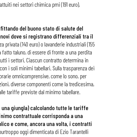
tuiti nei settori chimica pmi (191 euro),
fittando del buono stato di salute del
novi dove si registrano differenziali tra il
 privata (140 euro) o lavanderie industriali (155
fatto taluno, di essere di fronte a una perdita
utti i settori. Ciascun contratto determina in
n i soli minimi tabellari. Sulla trasparenza dei
e orarie omnicomprensive, come lo sono, per
ibuzioni, diverse componenti come la tredicesima,
alle tariffe previste dal minimo tabellare.
una giungla) calcolando tutte le tariffe
 minimo contrattuale corrisponda a una
blico e come, ancora una volta, i contratti
 purtroppo oggi dimenticata di Ezio Tarantelli