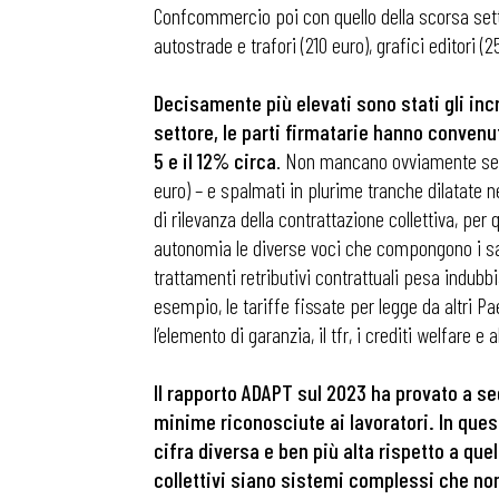
Confcommercio poi con quello della scorsa settim
autostrade e trafori (210 euro), grafici editori (2
Decisamente più elevati sono stati gli incr
settore, le parti firmatarie hanno convenuto
5 e il 12% circa
. Non mancano ovviamente settor
euro) – e spalmati in plurime tranche dilatate n
di rilevanza della contrattazione collettiva, pe
autonomia le diverse voci che compongono i sala
trattamenti retributivi contrattuali pesa indu
esempio, le tariffe fissate per legge da altri P
l’elemento di garanzia, il tfr, i crediti welfare 
Il rapporto ADAPT sul 2023 ha provato a se
minime riconosciute ai lavoratori. In ques
cifra diversa e ben più alta rispetto a que
collettivi siano sistemi complessi che no