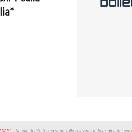
lia*
ADAPT
– Scuola di alta formazione sulle relazioni industriali e di lavor