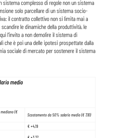
è «un sistema complesso di regole non un sistema
ensione solo parcellare di un sistema socio-
: il contratto collettivo non si limita mai a
 scandire le dinamiche della produttività, le
qui l’invito a non demolire il sistema di
i che è poi una delle ipotesi prospettate dalla
omia sociale di mercato per sostenere il sistema
lario medio
 mediano (€
Scostamento da 50% salario medio (€ 7,10)
€ +4,19
€ +3,37