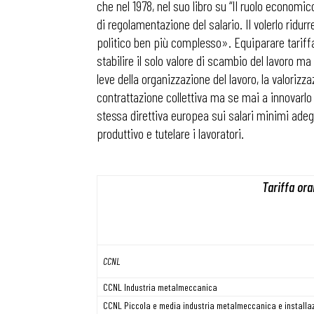
che nel 1978, nel suo libro su “Il ruolo econom
di regolamentazione del salario. Il volerlo rid
politico ben più complesso». Equiparare tariffa 
stabilire il solo valore di scambio del lavoro m
leve della organizzazione del lavoro, la valorizz
contrattazione collettiva ma se mai a innovarlo
stessa direttiva europea sui salari minimi adeg
produttivo e tutelare i lavoratori.
Tariffa or
Bollettini
CCNL
CCNL Industria metalmeccanica
CCNL Piccola e media industria metalmeccanica e installaz
Articoli