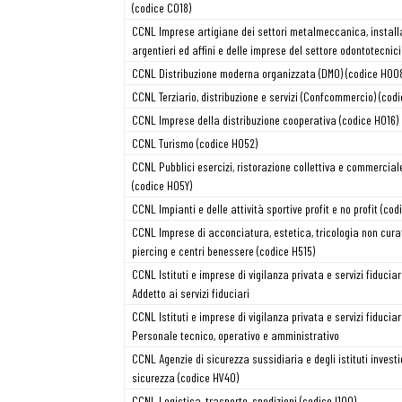
(codice C018)
CCNL Imprese artigiane dei settori metalmeccanica, installaz
argentieri ed affini e delle imprese del settore odontotecnic
Osservator
CCNL Distribuzione moderna organizzata (DMO) (codice H00
CCNL Terziario, distribuzione e servizi (Confcommercio) (codi
Eventi
CCNL Imprese della distribuzione cooperativa (codice H016)
CCNL Turismo (codice H052)
CCNL Pubblici esercizi, ristorazione collettiva e commerciale
Chi Siamo
(codice H05Y)
CCNL Impianti e delle attività sportive profit e no profit (cod
CCNL Imprese di acconciatura, estetica, tricologia non curat
piercing e centri benessere (codice H515)
CCNL Istituti e imprese di vigilanza privata e servizi fiduciar
Addetto ai servizi fiduciari
CCNL Istituti e imprese di vigilanza privata e servizi fiduciar
Personale tecnico, operativo e amministrativo
CCNL Agenzie di sicurezza sussidiaria e degli istituti investig
sicurezza (codice HV40)
CCNL Logistica, trasporto, spedizioni (codice I100)