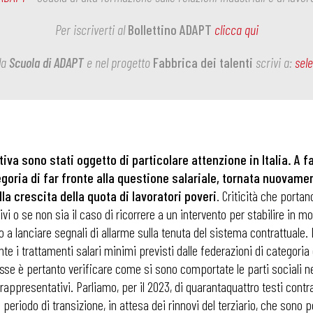
Per iscriverti al
Bollettino ADAPT
clicca qui
la
Scuola di ADAPT
e nel progetto
Fabbrica dei talenti
scrivi a:
sel
tiva sono stati oggetto di particolare attenzione in Italia. A f
goria di far fronte alla questione salariale, tornata nuovamen
la crescita della quota di lavoratori poveri
. Criticità che portan
ivi o se non sia il caso di ricorrere a un intervento per stabilire in 
 a lanciare segnali di allarme sulla tenuta del sistema contrattuale. 
te i trattamenti salari minimi previsti dalle federazioni di categoria di
resse è pertanto verificare come si sono comportate le parti sociali nei
ù rappresentativi. Parliamo, per il 2023, di quarantaquattro testi contra
n periodo di transizione, in attesa dei rinnovi del terziario, che sono 