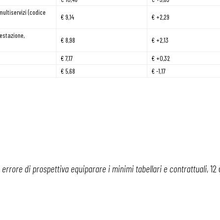
multiservizi (codice
€ 9,14
€ +2,29
festazione,
€ 8,98
€ +2,13
€ 7,17
€ +0,32
€ 5,68
€ -1,17
 errore di prospettiva equiparare i minimi tabellari e contrattuali
, 12