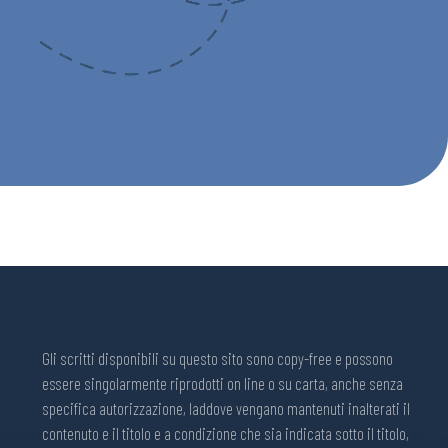
Gli scritti disponibili su questo sito sono copy-free e possono
essere singolarmente riprodotti on line o su carta, anche senza
specifica autorizzazione, laddove vengano mantenuti inalterati il
contenuto e il titolo e a condizione che sia indicata sotto il titolo,