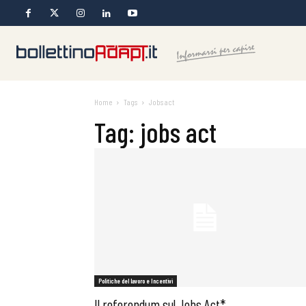
Home
Tags
Jobs act
Tag: jobs act
Politiche del lavoro e Incentivi
Il referendum sul Jobs Act*