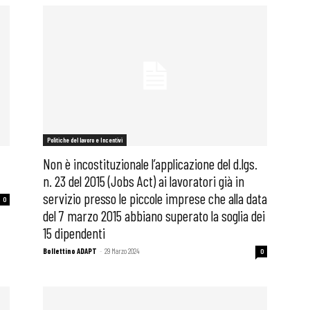
Politiche del lavoro e Incentivi
Non è incostituzionale l’applicazione del d.lgs.
n. 23 del 2015 (Jobs Act) ai lavoratori già in
servizio presso le piccole imprese che alla data
0
del 7 marzo 2015 abbiano superato la soglia dei
15 dipendenti
Bollettino ADAPT
-
29 Marzo 2024
0