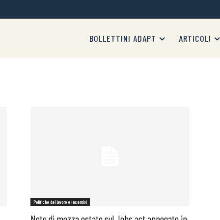
BOLLETTINI ADAPT
ARTICOLI
Politiche del lavoro e Incentivi
Note di mezza estate sul Jobs act annegato in