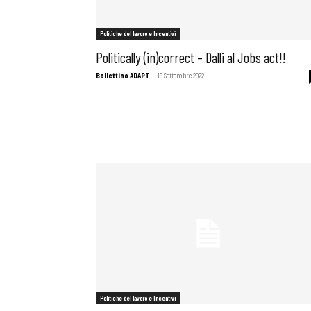
Politiche del lavoro e Incentivi
Politically (in)correct – Dalli al Jobs act!!
Bollettino ADAPT
-
19 Settembre 2022
Politiche del lavoro e Incentivi