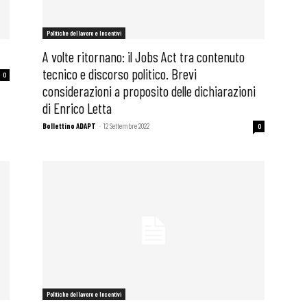
Politiche del lavoro e Incentivi
A volte ritornano: il Jobs Act tra contenuto
tecnico e discorso politico. Brevi
0
considerazioni a proposito delle dichiarazioni
di Enrico Letta
Bollettino ADAPT
-
12 Settembre 2022
0
Politiche del lavoro e Incentivi