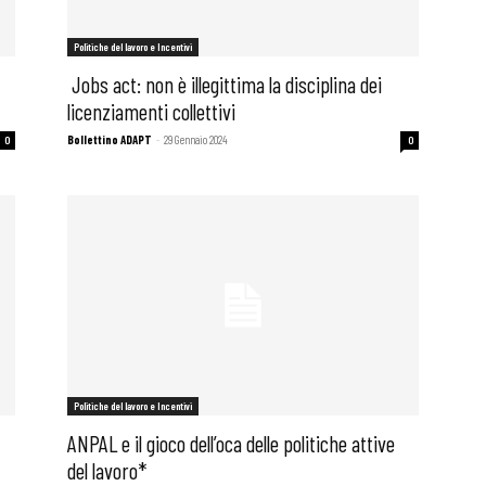
Politiche del lavoro e Incentivi
Jobs act: non è illegittima la disciplina dei
licenziamenti collettivi
Bollettino ADAPT
-
29 Gennaio 2024
0
0
 ADAPT
Politiche del lavoro e Incentivi
ANPAL e il gioco dell’oca delle politiche attive
del lavoro*