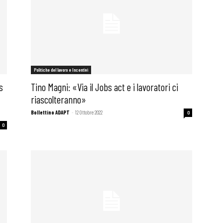
Politiche del lavoro e Incentivi
s
Tino Magni: «Via il Jobs act e i lavoratori ci
riascolteranno»
Bollettino ADAPT
-
12 Ottobre 2022
0
0