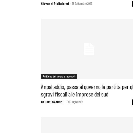
Giovanni Piglialarmi
-
18 Settembre 2023
Osservator
Eventi
Chi Siamo
Politiche del lavoro e Incentivi
Anpal addio, passa al governo la partita per gl
sgravi fiscali alle imprese del sud
Bollettino ADAPT
-
19 Giugno 2023