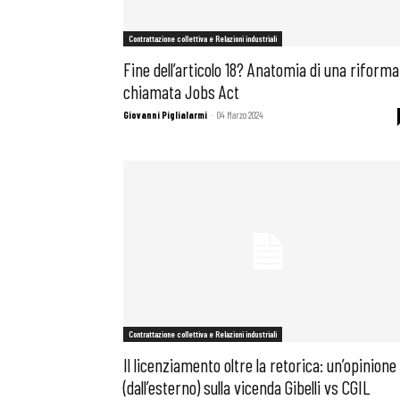
Contrattazione collettiva e Relazioni industriali
Fine dell’articolo 18? Anatomia di una riforma
chiamata Jobs Act
Giovanni Piglialarmi
-
04 Marzo 2024
Bollettini
Contrattazione collettiva e Relazioni industriali
Il licenziamento oltre la retorica: un’opinione
(dall’esterno) sulla vicenda Gibelli vs CGIL
Articoli