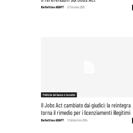
Bollettino ADAPT
-
27 Gennaio 2025
Politiche del lavoro e Incentivi
Il Jobs Act cambiato dai giudici: la reintegra
torna il rimedio per i licenziamenti illegitimi
Bollettino ADAPT
-
13 Settembre 2024