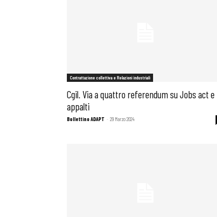
Contrattazione collettiva e Relazioni industriali
Cgil. Via a quattro referendum su Jobs act e
appalti
Bollettino ADAPT
-
29 Marzo 2024