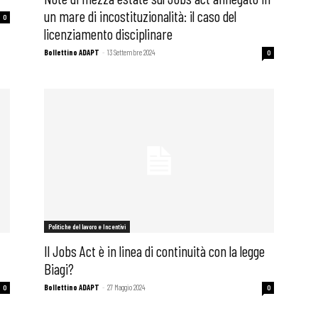
un mare di incostituzionalità: il caso del
0
licenziamento disciplinare
Bollettino ADAPT
-
13 Settembre 2024
0
Politiche del lavoro e Incentivi
Il Jobs Act è in linea di continuità con la legge
Biagi?
Bollettino ADAPT
-
27 Maggio 2024
0
0