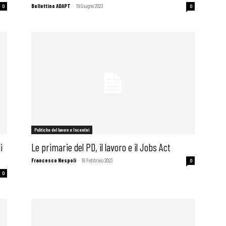
Bollettino ADAPT
-
19 Giugno 2023
0
0
i
Politiche del lavoro e Incentivi
i
Le primarie del PD, il lavoro e il Jobs Act
Francesco Nespoli
-
16 Febbraio 2023
0
0