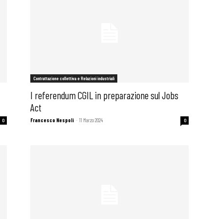
Contrattazione collettiva e Relazioni industriali
I referendum CGIL in preparazione sul Jobs
Act
Francesco Nespoli
-
11 Marzo 2024
0
0