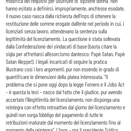
modifica dei requisiti per usufruire di “opzione donna” non
hanno esitato a definirsi, impropriamente, anch’esse esodate.
Il nuovo caso nasca dalla richiesta dell’Inps di ottenere la
restituzione delle somme erogate dall’ente nel periodo in cui, i
licenziati senza lavoro, attendevano la sentenza sulla
legittimità del licenziamento. La questione è stata sollevata
dalla Confederazione dei sindacati di base (basta citare la
sigla per affrettarsi all’esorcismo dantesco: Papè Satan, Papè
Satan Aleppe!). I legali incaricati di seguire la pratica
illustrano così i loro argomenti, pur non essendo in grado di
quantificare le dimensioni della platea interessata. “Il
problema che si pone oggi dopo la legge Fornero e il Jobs Act
– è questa la tesi – nasce dal fatto che il giudice, pur avendo
accertato l’illegittimità del licenziamento, non disponga una
reintegra con effetto retroattivo dal giorno del licenziamento e
quindi non sorga l’obbligo del pagamento di tutte le
retribuzioni maturate dal momento del licenziamento fino al
momento della reintegra’’. L’Inps – ma il presidente Tridico,