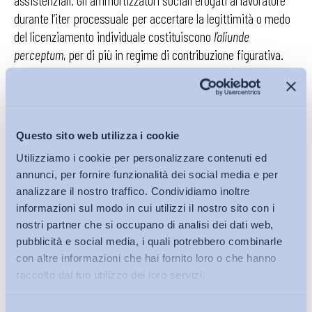
durante l’iter processuale per accertare la legittimità o medo
del licenziamento individuale costituiscono
l’aliunde
perceptum
, per di più in regime di contribuzione figurativa.
Non si capisce allora perché queste erogazioni (con relativa
copertura previdenziale e assistenziale) non dovrebbero
essere recuperate; in caso contrario costituirebbero un
indebito arricchimento, al pari delle eventuali retribuzioni
Questo sito web utilizza i cookie
percepite in un nuovo impiego dal lavoratore in attesa di
Utilizziamo i cookie per personalizzare contenuti ed
giustizia.
annunci, per fornire funzionalità dei social media e per
analizzare il nostro traffico. Condividiamo inoltre
informazioni sul modo in cui utilizzi il nostro sito con i
nostri partner che si occupano di analisi dei dati web,
Inoltre, su di una questione analoga è intervenuta di
pubblicità e social media, i quali potrebbero combinarle
recente la Consulta con la sentenza n. 8 dell’anno in
con altre informazioni che hai fornito loro o che hanno
corso
.
Il Tribunale di Lecce, aveva sollevato la
raccolto dal tuo utilizzo dei loro servizi.
questioni di legittimità costituzionale dell’art. 2033 del
codice civile, «nella parte in cui non prevede