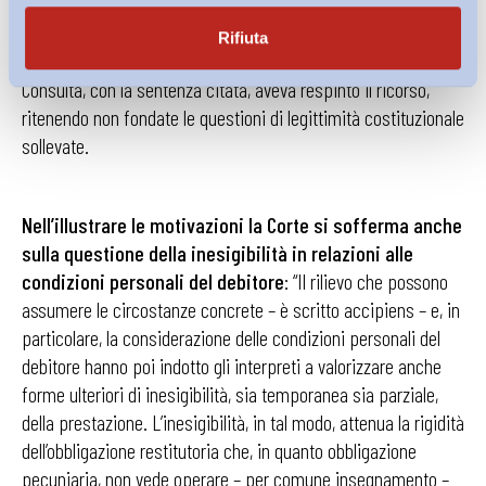
basi, il rimettente aveva sollecitato la Corte all’adozione di una
sentenza additiva, che dichiarasse l’illegittimità costituzionale
Rifiuta
dell’art. 2033 cod. civ. nei termini sopra enunciati. Ma la
Consulta, con la sentenza citata, aveva respinto il ricorso,
ritenendo non fondate le questioni di legittimità costituzionale
sollevate.
Nell’illustrare le motivazioni la Corte si sofferma anche
sulla questione della inesigibilità in relazioni alle
condizioni personali del debitore
: “Il rilievo che possono
assumere le circostanze concrete – è scritto accipiens – e, in
particolare, la considerazione delle condizioni personali del
debitore hanno poi indotto gli interpreti a valorizzare anche
forme ulteriori di inesigibilità, sia temporanea sia parziale,
della prestazione. L’inesigibilità, in tal modo, attenua la rigidità
dell’obbligazione restitutoria che, in quanto obbligazione
pecuniaria, non vede operare – per comune insegnamento –