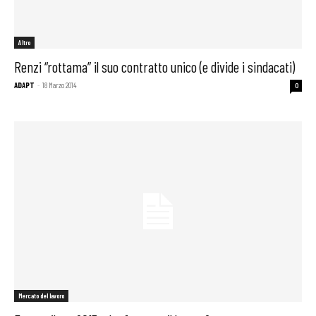
Altro
Renzi “rottama” il suo contratto unico (e divide i sindacati)
ADAPT
-
18 Marzo 2014
0
Mercato del lavoro