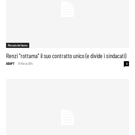
Mercato del lavoro
Renzi "rottama" il suo contratto unico (e divide i sindacati)
ADAPT
-
18 Marzo 2014
0