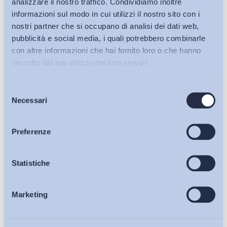
analizzare il nostro traffico. Condividiamo inoltre
Altro
informazioni sul modo in cui utilizzi il nostro sito con i
nostri partner che si occupano di analisi dei dati web,
Linee Guida Expo Milano 2015 in materia di ingresso e
pubblicità e social media, i quali potrebbero combinarle
soggiorno degli stranieri
con altre informazioni che hai fornito loro o che hanno
ADAPT
-
16 Maggio 2014
0
raccolto dal tuo utilizzo dei loro servizi.
Selezione
Bollettini ADAPT
Necessari
del
consenso
Articoli
Preferenze
Osservatori
Statistiche
Marketing
Eventi
Mercato del lavoro
Dire addio al treno dell'Expo? Addio a 100mila posti di lavoro