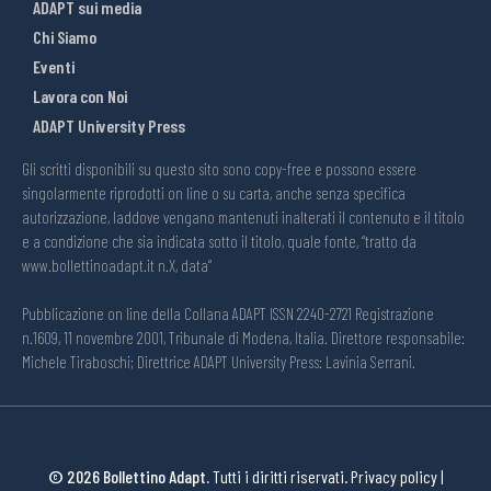
ADAPT sui media
Chi Siamo
Eventi
Lavora con Noi
ADAPT University Press
Gli scritti disponibili su questo sito sono copy-free e possono essere
singolarmente riprodotti on line o su carta, anche senza specifica
autorizzazione, laddove vengano mantenuti inalterati il contenuto e il titolo
e a condizione che sia indicata sotto il titolo, quale fonte, “tratto da
www.bollettinoadapt.it n.X, data“
Pubblicazione on line della Collana ADAPT ISSN 2240-2721 Registrazione
n.1609, 11 novembre 2001, Tribunale di Modena, Italia. Direttore responsabile:
Michele Tiraboschi; Direttrice ADAPT University Press: Lavinia Serrani.
© 2026 Bollettino Adapt.
Tutti i diritti riservati.
Privacy policy
|