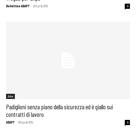
Bollettino ADAPT
-
20 Aprile 2015
0
Altro
Padiglioni senza piano della sicurezza ed è giallo sui
contratti di lavoro
ADAPT
-
09 Aprile 2015
0