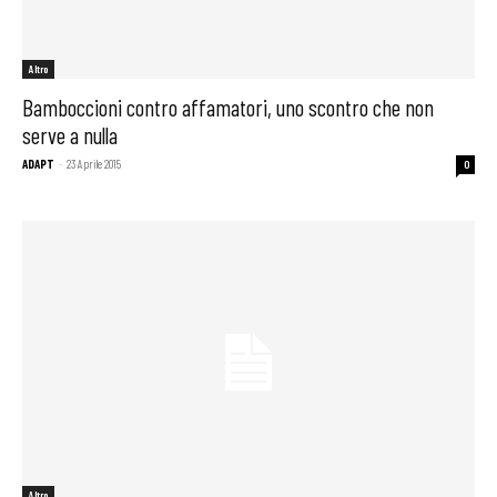
Altro
Bamboccioni contro affamatori, uno scontro che non
serve a nulla
ADAPT
-
23 Aprile 2015
0
Altro