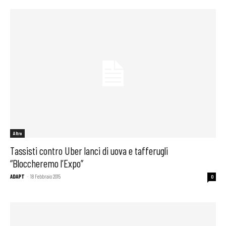
Altro
Tassisti contro Uber lanci di uova e tafferugli
“Bloccheremo l’Expo”
ADAPT
-
18 Febbraio 2015
0