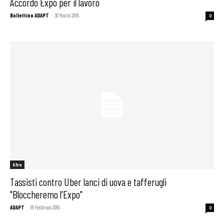
Accordo Expo per il lavoro
Bollettino ADAPT
-
30 Marzo 2015
0
Altro
Tassisti contro Uber lanci di uova e tafferugli
"Bloccheremo l'Expo"
ADAPT
-
18 Febbraio 2015
0