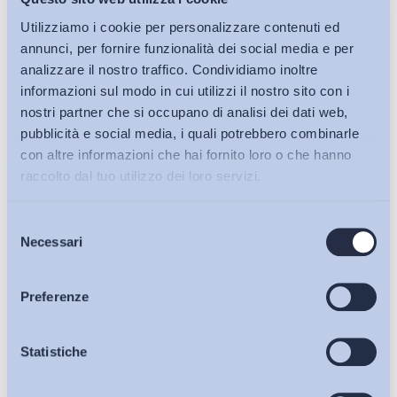
Utilizziamo i cookie per personalizzare contenuti ed
annunci, per fornire funzionalità dei social media e per
analizzare il nostro traffico. Condividiamo inoltre
informazioni sul modo in cui utilizzi il nostro sito con i
nostri partner che si occupano di analisi dei dati web,
Contrattazione collettiva e Relazioni industriali
pubblicità e social media, i quali potrebbero combinarle
Accordo Expo per il lavoro: regole su misura per le aziende
con altre informazioni che hai fornito loro o che hanno
del commercio
raccolto dal tuo utilizzo dei loro servizi.
Bollettino ADAPT
-
02 Aprile 2015
0
Selezione
Bollettini ADAPT
Necessari
del
consenso
Articoli
Preferenze
Osservatori
Statistiche