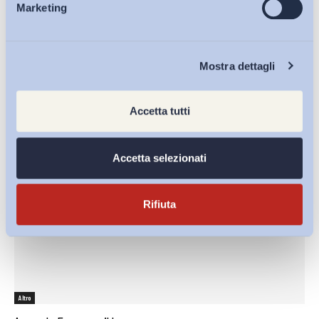
Marketing
Eventi
Altro
Chi Siamo
Accordo Expo per il lavoro
Mostra dettagli
ADAPT
-
30 Marzo 2015
0
Accetta tutti
Accetta selezionati
Rifiuta
Altro