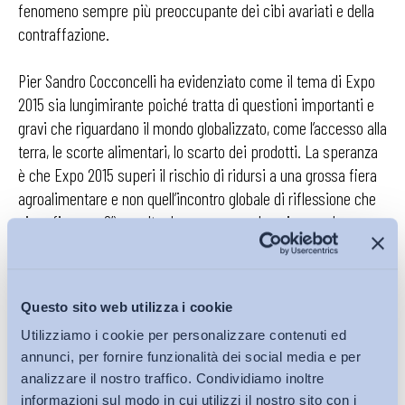
fenomeno sempre più preoccupante dei cibi avariati e della
contraffazione.
Pier Sandro Cocconcelli ha evidenziato come il tema di Expo
2015 sia lungimirante poiché tratta di questioni importanti e
gravi che riguardano il mondo globalizzato, come l’accesso alla
terra, le scorte alimentari, lo scarto dei prodotti. La speranza
è che Expo 2015 superi il rischio di ridursi a una grossa fiera
agroalimentare e non quell’incontro globale di riflessione che
si prefiggeva. C’è un altro bene comune: la scienza e la
conoscenza. Al cibo corrisponde un’importante sfida
educativa, perché i numeri impressionanti delle morti nei
Paesi sottosviluppati sono dovuti non solo alla mancanza di
Questo sito web utilizza i cookie
cibo, ma soprattutto all’utilizzo di cibo avariato. In questo
Utilizziamo i cookie per personalizzare contenuti ed
caso l’educazione è un punto centrale. Allo stesso tempo è
annunci, per fornire funzionalità dei social media e per
centrale il ruolo della scienza e della tecnologia che non
analizzare il nostro traffico. Condividiamo inoltre
possono essere demonizzate nel campo agroalimentare:
informazioni sul modo in cui utilizzi il nostro sito con i