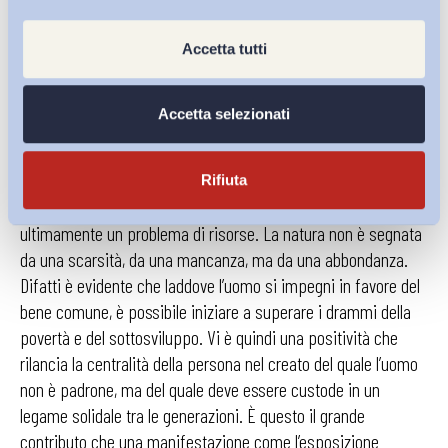
la centralità della persona nel creato e la “bontà” stessa del
creato. Sono due aspetti culturali fondativi che sono stati
Accetta tutti
declinati sia negli approfondimenti accademici che nelle
testimonianze che sono state proposte per una riflessione
Accetta selezionati
comune. Si tratta di una visione, oggi, minoritaria ma che è
capace di salvare il giusto rapporto tra l’uomo e il creato.
Affrontando le grandi sfide dello sviluppo, della povertà, della
Rifiuta
fame e della sete è emerso come il problema non sia
ultimamente un problema di risorse. La natura non è segnata
da una scarsità, da una mancanza, ma da una abbondanza.
Difatti è evidente che laddove l’uomo si impegni in favore del
bene comune, è possibile iniziare a superare i drammi della
povertà e del sottosviluppo. Vi è quindi una positività che
rilancia la centralità della persona nel creato del quale l’uomo
non è padrone, ma del quale deve essere custode in un
legame solidale tra le generazioni. È questo il grande
contributo che una manifestazione come l’esposizione