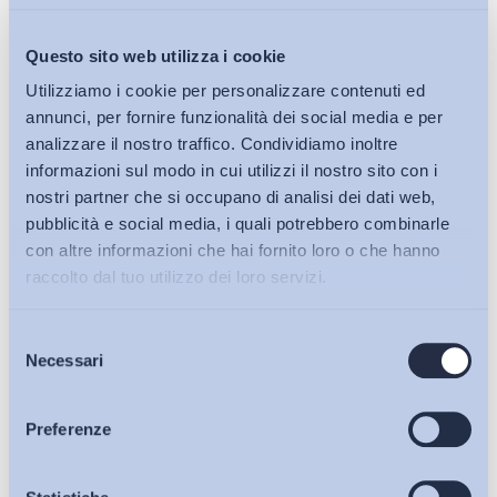
Nella legislazione questi sono appunto il “causalone”
ed i vincoli numerici di ricorso alla somministrazione,
Questo sito web utilizza i cookie
in capo alle aziende utilizzatrici.
Essi avrebbero lo scopo di contenerne l’eccessivo ricorso da
Utilizziamo i cookie per personalizzare contenuti ed
parte delle imprese. Ma questa è una preoccupazione
annunci, per fornire funzionalità dei social media e per
infondata, poiché la parità di trattamento economico tra il
analizzare il nostro traffico. Condividiamo inoltre
informazioni sul modo in cui utilizzi il nostro sito con i
lavoratore assunto direttamente dall’impresa e quello
nostri partner che si occupano di analisi dei dati web,
somministrato, cui va ad aggiungersi il margine commerciale
pubblicità e social media, i quali potrebbero combinarle
applicato dall’agenzia, rappresenta un fattore di
con altre informazioni che hai fornito loro o che hanno
autoregolamentazione dell’istituto tale da evitare gli abusi,
raccolto dal tuo utilizzo dei loro servizi.
data la sua non economicità nel lungo periodo.
Selezione
Le parti sociali lombarde, dietro auspicabile istanza
Bollettini ADAPT
Necessari
del
della Regione, procedano dunque rapidamente a
consenso
riunirsi per mettere in campo un innovativo accordo
Articoli
Preferenze
del lavoro
, capace di trasformare in buoni posti di lavoro
“flessicuri” tutte le opportunità che Expo genererà, puntando
sulle Agenzie per il lavoro e la loro capacità di selezionare,