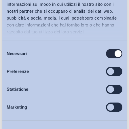
informazioni sul modo in cui utilizzi il nostro sito con i
nostri partner che si occupano di analisi dei dati web,
pubblicità e social media, i quali potrebbero combinarle
con altre informazioni che hai fornito loro o che hanno
raccolto dal tuo utilizzo dei loro servizi.
Selezione
Bollettini ADAPT
Necessari
del
consenso
Articoli
Preferenze
Ho letto e Accetto il trattamento dei dati personali descritti
sulla pagina della
Privacy Policy
Osservatori
Statistiche
Iscriviti
Marketing
Eventi
Chi Siamo