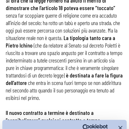
Si dirà che la legge Fornero ha avuto il merito di
dimostrare che l’articolo 18 poteva essere “toccato”
senza far scoppiare guerre di religione come era accaduto
all’inizio del secolo; ha rotto un tabù e aperto una strada, che
oggi può essere percorsa con soluzioni più avanzate. Ma la
situazione reale non è questa.
La tipologia tanto cara a
Pietro Ichino
(che da relatore al Senato sul decreto Poletti è
riuscito a trovare uno spazio angusto per il contratto a tempo
indeterminato a tutele crescenti persino in un articolo sia
pure in chiave programmatica: il che è veramente singolare
trattandosi di un decreto legge)
è destinata a fare la figura
dell’attore
che entra in scena fuori tempo se non addirittura
nel secondo atto quando il suo personaggio era tenuto ad
esibirsi nel primo.
Il nuovo contratto a termine è destinato a
“cannibalizzare” qualsiasi contratto a tempo
indeterminato anche se caratterizzato da una tutela