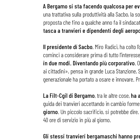
A Bergamo si sta facendo qualcosa per evit
una trattativa sulla produttività alla Sacbo, la 
proposta che fino a qualche anno fa il sindaca
tasca a tranvieri e dipendenti degli aeropo
Il presidente dí Sacbo
, Miro Radici, ha colto 
cominci a considerare prima di tutto l’interesse 
in due modi. Diventando più corporativo
. 
ai cittadini», pensa in grande Luca Stanzione, S
generazionale ha portato a osare e innovare. P
La Filt-Cgil di Bergamo
, tra le altre cose,
ha 
guida dei tranvieri accettando in cambio forme d
giorno
. Un piccolo sacrificio, si potrebbe dire.
40 ore di servizio in più al giorno.
Gli stessi tranvieri bergamaschi hanno pre