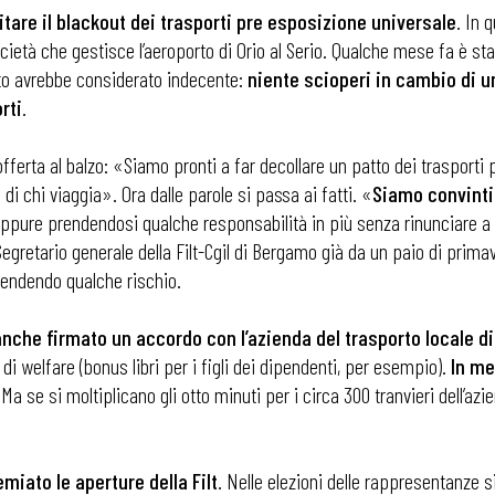
are il blackout dei trasporti pre esposizione universale
. In 
società che gestisce l’aeroporto di Orio al Serio. Qualche mese fa è sta
to avrebbe considerato indecente:
niente scioperi in cambio di u
rti
.
l’offerta al balzo: «Siamo pronti a far decollare un patto dei trasporti
di chi viaggia». Ora dalle parole si passa ai fatti. «
Siamo convinti 
Oppure prendendosi qualche responsabilità in più senza rinunciare a
egretario generale della Filt-Cgil di Bergamo già da un paio di primav
rendendo qualche rischio.
anche firmato un accordo con l’azienda del trasporto locale 
i welfare (bonus libri per i figli dei dipendenti, per esempio).
In me
 Ma se si moltiplicano gli otto minuti per i circa 300 tranvieri dell’a
miato le aperture della Filt
. Nelle elezioni delle rappresentanze s