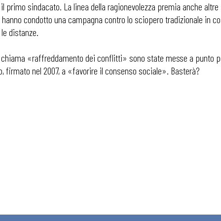
ata il primo sindacato. La linea della ragionevolezza premia anche altre
sl hanno condotto una campagna contro lo sciopero tradizionale in coin
le distanze.
i chiama «raffreddamento dei conflitti» sono state messe a punto per
o, firmato nel 2007, a «favorire il consenso sociale». Basterà?
 ADAPT
i