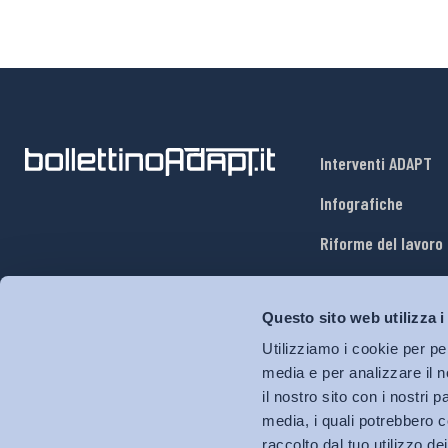
Interventi ADAPT
Infografiche
Riforme del lavoro
Mercato del lavoro
Questo sito web utilizza i
Relazioni industria
Utilizziamo i cookie per pe
Salute e sicurezza
media e per analizzare il n
il nostro sito con i nostri 
Welfare
media, i quali potrebbero c
raccolto dal tuo utilizzo dei