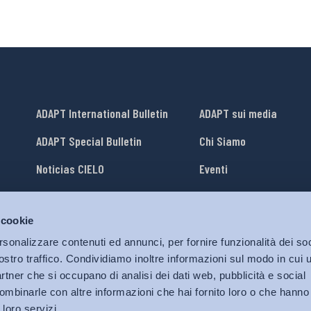
ADAPT International Bulletin
ADAPT sui media
ADAPT Special Bulletin
Chi Siamo
Noticias CIELO
Eventi
Lavora con Noi
 cookie
li
ADAPT University Press
rsonalizzare contenuti ed annunci, per fornire funzionalità dei soc
ostro traffico. Condividiamo inoltre informazioni sul modo in cui ut
partner che si occupano di analisi dei dati web, pubblicità e social
ombinarle con altre informazioni che hai fornito loro o che hanno
 loro servizi.