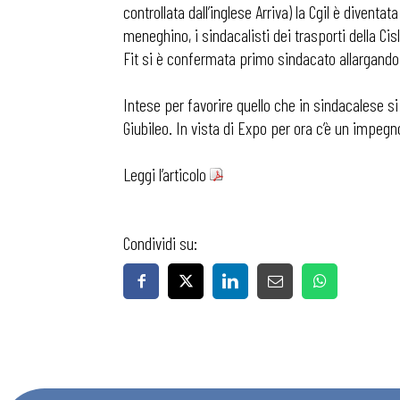
controllata dall’inglese Arriva) la Cgil è divent
meneghino, i sindacalisti dei trasporti della Ci
Fit si è confermata primo sindacato allargando 
Intese per favorire quello che in sindacalese s
Giubileo. In vista di Expo per ora c’è un impegn
Leggi l’articolo
Bollettini
Condividi su:
Articoli
Osservator
Eventi