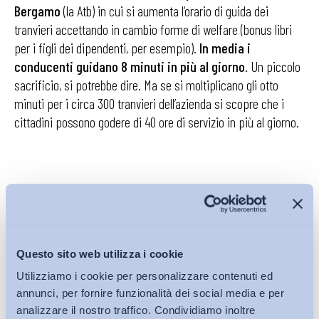
Bergamo
(la Atb) in cui si aumenta l’orario di guida dei
tranvieri accettando in cambio forme di welfare (bonus libri
per i figli dei dipendenti, per esempio).
In media i
conducenti guidano 8 minuti in più al giorno
. Un piccolo
sacrificio, si potrebbe dire. Ma se si moltiplicano gli otto
minuti per i circa 300 tranvieri dell’azienda si scopre che i
cittadini possono godere di 40 ore di servizio in più al giorno.
Gli stessi tranvieri bergamaschi hanno premiato le
aperture della Filt
. Nelle elezioni delle rappresentanze
sindacali (in Atb, in Sacbo ma anche alla Sab controllata
dall’inglese Arriva) la Cgil è diventata il primo sindacato. La
Questo sito web utilizza i cookie
linea della ragionevolezza premia anche altre sigle. In Atm,
Utilizziamo i cookie per personalizzare contenuti ed
azienda del trasporto pubblico meneghino, i sindacalisti dei
annunci, per fornire funzionalità dei social media e per
trasporti della Cisl hanno condotto una campagna contro lo
analizzare il nostro traffico. Condividiamo inoltre
sciopero tradizionale in coincidenza con l’elezione della rsu.