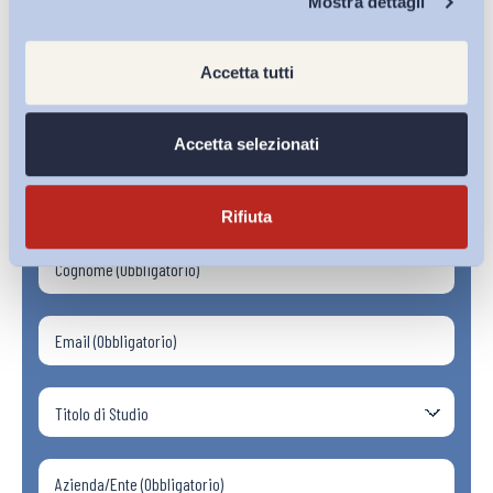
Mostra dettagli
Accetta tutti
Iscriviti alla Newsletter
Accetta selezionati
Rifiuta