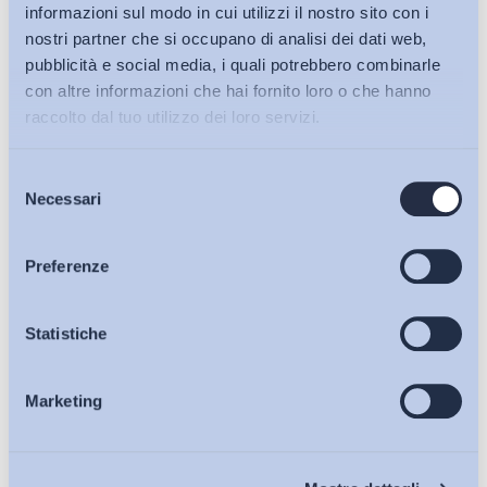
informazioni sul modo in cui utilizzi il nostro sito con i
Risultato: la Fit si è confermata primo sindacato allargando le
nostri partner che si occupano di analisi dei dati web,
distanze.
pubblicità e social media, i quali potrebbero combinarle
con altre informazioni che hai fornito loro o che hanno
raccolto dal tuo utilizzo dei loro servizi.
Intese per favorire quello che in sindacalese si chiama
Selezione
«raffreddamento dei conflitti» sono state messe a punto per
Bollettini ADAPT
Necessari
del
le olimpiadi di Torino e a Roma per il Giubileo. In vista di Expo
consenso
per ora c’è un impegno, firmato nel 2007, a «favorire il
Articoli
Preferenze
consenso sociale». Basterà?
Osservatori
Statistiche
Leggi l’articolo
Marketing
Eventi
Condividi su:
Chi Siamo