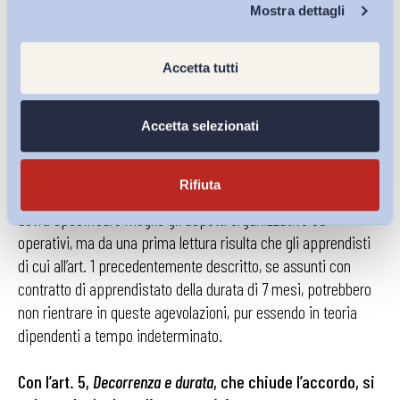
Chi Siamo
sportello di orientamento, seppur previsto dal D.g.r. 18
Mostra dettagli
febbraio 2015 n. X/3144 Regione Lombardia, è in contrasto con
le
premesse
già descritte che si riferiscono ad un incremento
Accetta tutti
del tasso di occupazione strutturale non limitato al periodo
dell’Esposizione universale. Da segnalare la previsione che,
per l’integrazione degli oneri sostenuti per la frequenza agli
Accetta selezionati
asili, essi vengano erogati a lavoratori dipendenti assunti a
tempo indeterminato o a tempo determinato per un periodo
Rifiuta
non inferiore a 12 mesi: di certo l’Ente Bilaterale Territoriale
dovrà specificare meglio gli aspetti organizzative ed
operativi, ma da una prima lettura risulta che gli apprendisti
di cui all’art. 1 precedentemente descritto, se assunti con
contratto di apprendistato della durata di 7 mesi, potrebbero
non rientrare in queste agevolazioni, pur essendo in teoria
dipendenti a tempo indeterminato.
Con l’art. 5,
Decorrenza e durata
, che chiude l’accordo, si