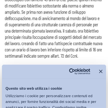
di modificare l’obiettivo sottostante alla norma o almeno
ampliarlo. Se prima non aveva funzione di sviluppo
dell’occupazione, ma di avvicinamento al mondo del lavoro e
di superamento di una strutturale carenza di personale per
una determinata giornata lavorativa, il sabato, ora l’obiettivo
principale risulta l’occupazione di soggetti deboli del mercato
del lavoro, creando di fatto una fattispecie contrattuale nuova
con un orario di lavoro ben inferiore rispetto al limite di 16 ore
settimanali indicate sempre all’art. 72 del Ccnl.
All’art. 4 dell’accordo viene introdotta la possibilità di
frazionare il riposo giornaliero di 11 ore consecutive
,
oltre nei casi già previsti dall’art. 120 del Ccnl Commercio,
anche nell’ipotesi di mutamento dell’organizzazione del lavoro
Questo sito web utilizza i cookie
derivante dall’ampliamento dell’offerta di vendita o servizio al
Utilizziamo i cookie per personalizzare contenuti ed
pubblico e/o da afflussi straordinari di clientela. Il dubbio
annunci, per fornire funzionalità dei social media e per
riguarda la straordinarietà di afflusso di clientela, che durante
analizzare il nostro traffico. Condividiamo inoltre