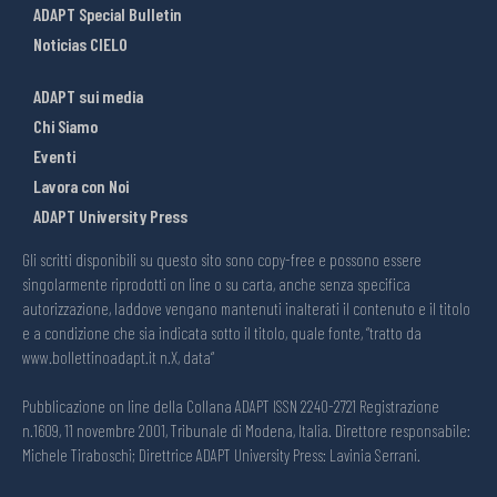
ADAPT Special Bulletin
Noticias CIELO
ADAPT sui media
Chi Siamo
Eventi
Lavora con Noi
ADAPT University Press
Gli scritti disponibili su questo sito sono copy-free e possono essere
singolarmente riprodotti on line o su carta, anche senza specifica
autorizzazione, laddove vengano mantenuti inalterati il contenuto e il titolo
e a condizione che sia indicata sotto il titolo, quale fonte, “tratto da
www.bollettinoadapt.it n.X, data“
Pubblicazione on line della Collana ADAPT ISSN 2240-2721 Registrazione
n.1609, 11 novembre 2001, Tribunale di Modena, Italia. Direttore responsabile:
Michele Tiraboschi; Direttrice ADAPT University Press: Lavinia Serrani.