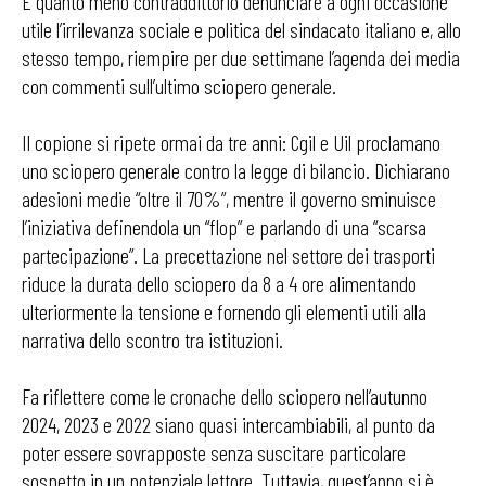
È quanto meno contraddittorio denunciare a ogni occasione
utile l’irrilevanza sociale e politica del sindacato italiano e, allo
stesso tempo, riempire per due settimane l’agenda dei media
con commenti sull’ultimo sciopero generale.
Il copione si ripete ormai da tre anni: Cgil e Uil proclamano
uno sciopero generale contro la legge di bilancio. Dichiarano
adesioni medie “oltre il 70%”, mentre il governo sminuisce
l’iniziativa definendola un “flop” e parlando di una “scarsa
partecipazione”. La precettazione nel settore dei trasporti
riduce la durata dello sciopero da 8 a 4 ore alimentando
ulteriormente la tensione e fornendo gli elementi utili alla
narrativa dello scontro tra istituzioni.
Fa riflettere come le cronache dello sciopero nell’autunno
2024, 2023 e 2022 siano quasi intercambiabili, al punto da
poter essere sovrapposte senza suscitare particolare
sospetto in un potenziale lettore. Tuttavia, quest’anno si è