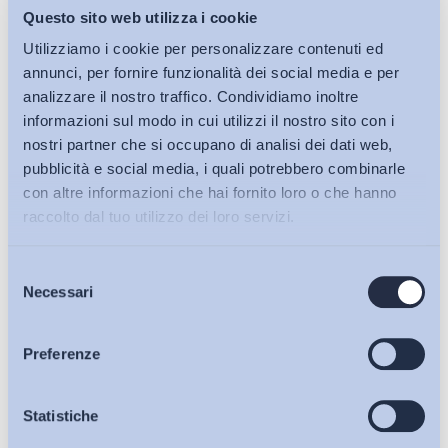
Condividi su:
Questo sito web utilizza i cookie
Utilizziamo i cookie per personalizzare contenuti ed
annunci, per fornire funzionalità dei social media e per
analizzare il nostro traffico. Condividiamo inoltre
Ultimi Interventi
informazioni sul modo in cui utilizzi il nostro sito con i
nostri partner che si occupano di analisi dei dati web,
pubblicità e social media, i quali potrebbero combinarle
con altre informazioni che hai fornito loro o che hanno
raccolto dal tuo utilizzo dei loro servizi.
Selezione
Bollettini ADAPT
Necessari
del
consenso
Articoli
Preferenze
Osservatori
Statistiche