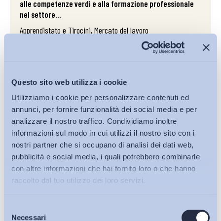
alle competenze verdi e alla formazione professionale
nel settore...
Apprendistato e Tirocini, Mercato del lavoro
LINK
Questo sito web utilizza i cookie
30/06/2021
Utilizziamo i cookie per personalizzare contenuti ed
Colmare il differenziale retributivo di genere –
annunci, per fornire funzionalità dei social media e per
highlights da un progetto europeo
analizzare il nostro traffico. Condividiamo inoltre
informazioni sul modo in cui utilizzi il nostro sito con i
Mercato del lavoro
nostri partner che si occupano di analisi dei dati web,
pubblicità e social media, i quali potrebbero combinarle
LINK
con altre informazioni che hai fornito loro o che hanno
raccolto dal tuo utilizzo dei loro servizi.
16/12/2019
Selezione
Bollettini ADAPT
Innovazione, crescita, territorio. Una proposta made in
Necessari
del