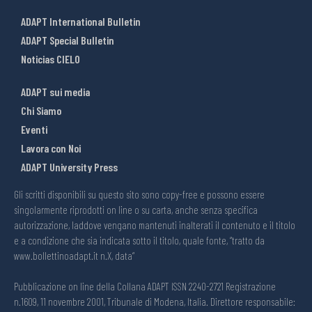
ADAPT International Bulletin
ADAPT Special Bulletin
Noticias CIELO
ADAPT sui media
Chi Siamo
Eventi
Lavora con Noi
ADAPT University Press
Gli scritti disponibili su questo sito sono copy-free e possono essere
singolarmente riprodotti on line o su carta, anche senza specifica
autorizzazione, laddove vengano mantenuti inalterati il contenuto e il titolo
e a condizione che sia indicata sotto il titolo, quale fonte, “tratto da
www.bollettinoadapt.it n.X, data“
Pubblicazione on line della Collana ADAPT ISSN 2240-2721 Registrazione
n.1609, 11 novembre 2001, Tribunale di Modena, Italia. Direttore responsabile: