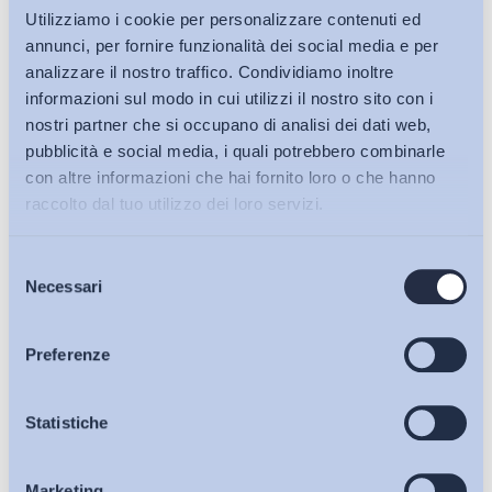
Utilizziamo i cookie per personalizzare contenuti ed
annunci, per fornire funzionalità dei social media e per
analizzare il nostro traffico. Condividiamo inoltre
informazioni sul modo in cui utilizzi il nostro sito con i
nostri partner che si occupano di analisi dei dati web,
pubblicità e social media, i quali potrebbero combinarle
con altre informazioni che hai fornito loro o che hanno
raccolto dal tuo utilizzo dei loro servizi.
Selezione
Bollettini ADAPT
Necessari
del
consenso
Articoli
Preferenze
Osservatori
Statistiche
Ho letto e Accetto il trattamento dei dati personali descritti
sulla pagina della
Privacy Policy
Marketing