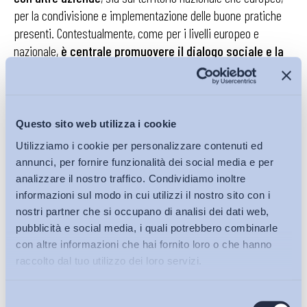
per la condivisione e implementazione delle buone pratiche
presenti. Contestualmente, come per i livelli europeo e
nazionale,
è centrale promuovere il dialogo sociale e la
contrattazione collettiva sin dalle primissime fasi di
definizione delle strategie di trasformazione
aziendale.
Questo sito web utilizza i cookie
Il
dialogo sociale emerge
, dunque,
come uno strumento
Utilizziamo i cookie per personalizzare contenuti ed
essenziale per affrontare congiuntamente le sfide
annunci, per fornire funzionalità dei social media e per
della transizione, promuovendo soluzioni condivise e
analizzare il nostro traffico. Condividiamo inoltre
garantendo una distribuzione equa dei benefici e dei
informazioni sul modo in cui utilizzi il nostro sito con i
carichi tra lavoratori, datori di lavoro e istituzioni
. A
nostri partner che si occupano di analisi dei dati web,
livello europeo, nazionale, settoriale e aziendale, il dialogo
pubblicità e social media, i quali potrebbero combinarle
con altre informazioni che hai fornito loro o che hanno
sociale può influenzare positivamente le politiche sociali e
raccolto dal tuo utilizzo dei loro servizi.
industriali, migliorare le condizioni di lavoro e promuovere uno
sviluppo sostenibile ed equo.
Selezione
Bollettini ADAPT