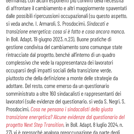
Germania), con alcuni esponenti più convinti della necessità
di affrontare il cambiamento e altri maggiormente spaventati
dalle possibili ripercussioni occupazionali (su questo aspetto,
si veda anche, I. Armaroli, S. Prosdocimi,
Sindacati e
transizione energetica: cosa si è fatto e cosa ancora manca
,
in Boll. Adapt, 19 giugno 2023, n.23). Buone pratiche di
gestione condivisa del cambiamento sono comunque state
rintracciate dal progetto, benché all’interno di un quadro
complessivo che vede la rappresentanza dei lavoratori
occuparsi degli impatti sociali della transizione verde,
piuttosto che della definizione a monte delle strategie da
adottare. Del resto, come emerso da un questionario
somministrato a oltre 160 sindacalisti e rappresentanti dei
lavoratori (sulle evidenze del questionario, si veda S. Negri, S.
Prosdocimi,
Cosa ne pensano i sindacalisti della giusta
transizione energetica? Alcune evidenze dal questionario del
progetto Next Step Transition
, in Boll. Adapt, 8 luglio 2024, n.
27), vi è pressoché analoga preoccupazione da parte degli