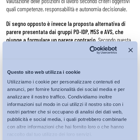
valutazione delle posizioni di lavoro secondo criteri oggettivi
quali competenze, responsabilità e autonomia decisionale.
Di segno opposto è invece la proposta alternativa di
parere presentata dai gruppi PD-IDP, M5S e AVS, che
giunge a formulare un parere contrario
. Secondo questa
impostazione, lo schema di decreto ridurrebbe la portata
innovativa della direttiva attraverso una serie di scelte
normative che finirebbero per limitarne l’efficacia. Nello
specifico, le critiche si concentrano sull’ambito di
Questo sito web utilizza i cookie
applicazione della disciplina, sulla definizione di “livello
Utilizziamo i cookie per personalizzare contenuti ed
retributivo” – ritenuta troppo restrittiva perché escluderebbe
annunci, per fornire funzionalità dei social media e per
bonus discrezionali, superminimi e premi individuali – e sulle
analizzare il nostro traffico. Condividiamo inoltre
soglie dimensionali e temporali degli obblighi di reporting,
informazioni sul modo in cui utilizzi il nostro sito con i
considerate eccessivamente dilatate.
nostri partner che si occupano di analisi dei dati web,
pubblicità e social media, i quali potrebbero combinarle
Dal confronto tra audizioni e pareri parlamentari
con altre informazioni che hai fornito loro o che hanno
raccolto dal tuo utilizzo dei loro servizi.
emerge con chiarezza che il dibattito sul recepimento