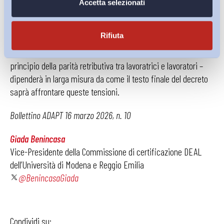
trasparente che si decide se la direttiva potrà incidere
Accetta selezionati
sulle componenti più opache e discrezionali della
retribuzione
. La capacità del recepimento italiano di
Rifiuta
risultare non solo formalmente conforme alla direttiva, ma
anche coerente con la sua finalità – rendere effettivo il
principio della parità retributiva tra lavoratrici e lavoratori –
dipenderà in larga misura da come il testo finale del decreto
saprà affrontare queste tensioni.
Bollettino ADAPT 16 marzo 2026, n. 10
Giada Benincasa
Vice-Presidente della Commissione di certificazione DEAL
dell’Università di Modena e Reggio Emilia
@BenincasaGiada
Condividi su: