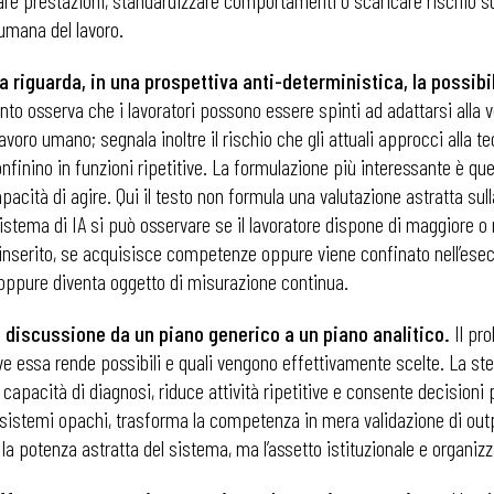
re prestazioni, standardizzare comportamenti o scaricare rischio sui
umana del lavoro.
i
a riguarda, in una prospettiva anti-deterministica, la possibil
to osserva che i lavoratori possono essere spinti ad adattarsi alla v
ro umano; segnala inoltre il rischio che gli attuali approcci alla tecn
inino in funzioni ripetitive. La formulazione più interessante è quell
pacità di agire. Qui il testo non formula una valutazione astratta sull
 sistema di IA si può osservare se il lavoratore dispone di maggiore 
 inserito, se acquisisce competenze oppure viene confinato nell’esec
 oppure diventa oggetto di misurazione continua.
discussione da un piano generico a un piano analitico.
Il pro
ve essa rende possibili e quali vengono effettivamente scelte. La ste
apacità di diagnosi, riduce attività ripetitive e consente decisioni
sistemi opachi, trasforma la competenza in mera validazione di outpu
la potenza astratta del sistema, ma l’assetto istituzionale e organizz