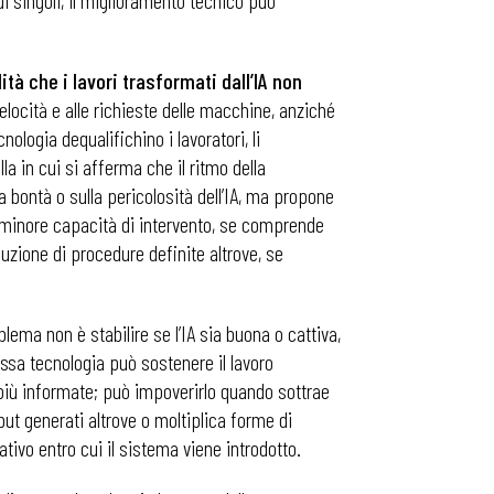
 singoli, il miglioramento tecnico può
ità che i lavori trasformati dall’IA non
elocità e alle richieste delle macchine, anziché
ologia dequalifichino i lavoratori, li
a in cui si afferma che il ritmo della
a bontà o sulla pericolosità dell’IA, ma propone
o minore capacità di intervento, se comprende
uzione di procedure definite altrove, se
blema non è stabilire se l’IA sia buona o cattiva,
ssa tecnologia può sostenere il lavoro
 più informate; può impoverirlo quando sottrae
t generati altrove o moltiplica forme di
ativo entro cui il sistema viene introdotto.