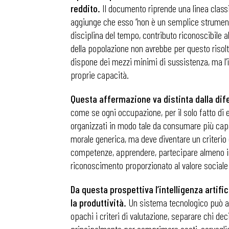
reddito.
Il documento riprende una linea classic
aggiunge che esso “non è un semplice strumento
disciplina del tempo, contributo riconoscibile a
della popolazione non avrebbe per questo risolt
dispone dei mezzi minimi di sussistenza, ma l’
proprie capacità.
Questa affermazione va distinta dalla dife
come se ogni occupazione, per il solo fatto di e
organizzati in modo tale da consumare più capa
morale generica, ma deve diventare un criterio 
competenze, apprendere, partecipare almeno in p
riconoscimento proporzionato al valore sociale
Da questa prospettiva l’intelligenza artif
Bollettini
la produttività.
Un sistema tecnologico può accr
opachi i criteri di valutazione, separare chi de
Articoli