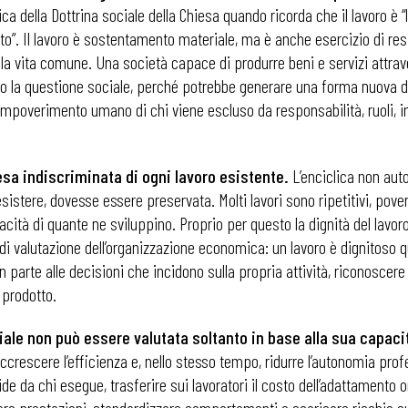
a della Dottrina sociale della Chiesa quando ricorda che il lavoro è “
”. Il lavoro è sostentamento materiale, ma è anche esercizio di resp
lla vita comune. Una società capace di produrre beni e servizi attrav
o la questione sociale, perché potrebbe generare una forma nuova di
impoverimento umano di chi viene escluso da responsabilità, ruoli, i
sa indiscriminata di ogni lavoro esistente.
L’enciclica non auto
sistere, dovesse essere preservata. Molti lavori sono ripetitivi, pover
cità di quante ne sviluppino. Proprio per questo la dignità del lav
di valutazione dell’organizzazione economica: un lavoro è dignitoso 
arte alle decisioni che incidono sulla propria attività, riconoscere i
 prodotto.
iciale non può essere valutata soltanto in base alla sua capa
 ADAPT
escere l’efficienza e, nello stesso tempo, ridurre l’autonomia profes
cide da chi esegue, trasferire sui lavoratori il costo dell’adattamento