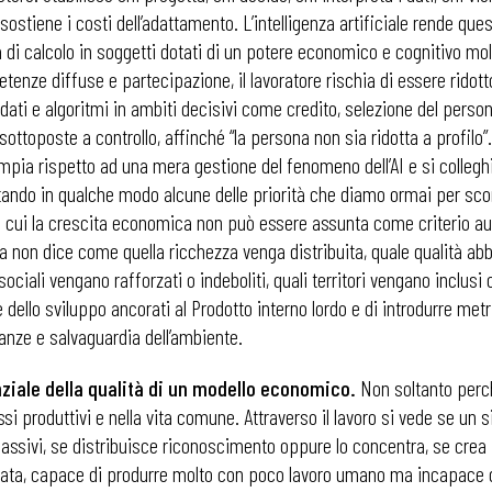
 sostiene i costi dell’adattamento. L’intelligenza artificiale rende q
di calcolo in soggetti dotati di un potere economico e cognitivo mol
enze diffuse e partecipazione, il lavoratore rischia di essere ridotto 
ati e algoritmi in ambiti decisivi come credito, selezione del persona
 sottoposte a controllo, affinché “la persona non sia ridotta a profilo
mpia rispetto ad una mera gestione del fenomeno dell’AI e si colleghi
tando in qualche modo alcune delle priorità che diamo ormai per scont
 cui la crescita economica non può essere assunta come criterio aut
ma non dice come quella ricchezza venga distribuita, quale qualità ab
iali vengano rafforzati o indeboliti, quali territori vengano inclusi o
ello sviluppo ancorati al Prodotto interno lordo e di introdurre metr
ianze e salvaguardia dell’ambiente.
nziale della qualità di un modello economico.
Non soltanto perch
essi produttivi e nella vita comune. Attraverso il lavoro si vede s
ssivi, se distribuisce riconoscimento oppure lo concentra, se crea 
ta, capace di produrre molto con poco lavoro umano ma incapace di 