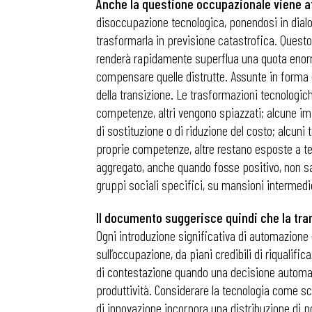
Anche la questione occupazionale viene a
disoccupazione tecnologica, ponendosi in dialo
trasformarla in previsione catastrofica. Questo 
renderà rapidamente superflua una quota enor
compensare quelle distrutte. Assunte in forma g
della transizione. Le trasformazioni tecnologic
competenze, altri vengono spiazzati; alcune imp
di sostituzione o di riduzione del costo; alcuni 
proprie competenze, altre restano esposte a tem
aggregato, anche quando fosse positivo, non sa
gruppi sociali specifici, su mansioni intermedie, 
Il documento suggerisce quindi che la tran
Ogni introduzione significativa di automazione 
sull’occupazione, da piani credibili di riqualifi
di contestazione quando una decisione automati
produttività. Considerare la tecnologia come sc
di innovazione incorpora una distribuzione di po