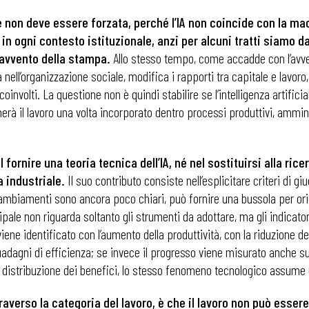
e non deve essere forzata, perché l’IA non coincide con la ma
 in ogni contesto istituzionale, anzi per alcuni tratti siamo 
’avvento della stampa.
Allo stesso tempo, come accadde con l’avven
nell’organizzazione sociale, modifica i rapporti tra capitale e lavoro,
oinvolti. La questione non è quindi stabilire se l’intelligenza artific
 il lavoro una volta incorporato dentro processi produttivi, ammini
l fornire una teoria tecnica dell’IA, né nel sostituirsi alla ric
a industriale.
Il suo contributo consiste nell’esplicitare criteri di gi
ambiamenti sono ancora poco chiari, può fornire una bussola per ori
ipale non riguarda soltanto gli strumenti da adottare, ma gli indicat
ne identificato con l’aumento della produttività, con la riduzione dei
adagni di efficienza; se invece il progresso viene misurato anche sull
a distribuzione dei benefici, lo stesso fenomeno tecnologico assume 
attraverso la categoria del lavoro, è che il lavoro non può ess