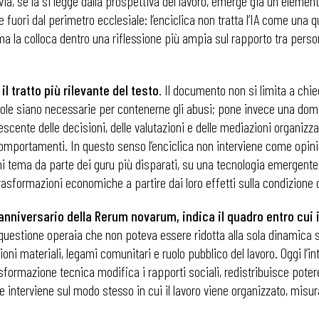
avia, se la si legge dalla prospettiva del lavoro, emerge già un elemen
fuori dal perimetro ecclesiale: l’enciclica non tratta l’IA come una q
e, ma la colloca dentro una riflessione più ampia sul rapporto tra per
 tratto più rilevante del testo
. Il documento non si limita a chied
egole siano necessarie per contenerne gli abusi; pone invece una doman
ente delle decisioni, delle valutazioni e delle mediazioni organizza
e comportamenti. In questo senso l’enciclica non interviene come opi
 tema da parte dei guru più disparati, su una tecnologia emergente,
trasformazioni economiche a partire dai loro effetti sulla condizione
, anniversario della Rerum novarum, indica il quadro entro cui
a questione operaia che non poteva essere ridotta alla sola dinamica s
oni materiali, legami comunitari e ruolo pubblico del lavoro. Oggi l’in
sformazione tecnica modifica i rapporti sociali, redistribuisce potere
 e interviene sul modo stesso in cui il lavoro viene organizzato, misur