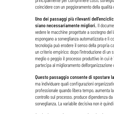
principalmente per comprimere costi, sorveglia
coincidere con un peggioramento della qualità 
Osservator
Uno dei passaggi più rilevanti dell’enciclic
siano necessariamente migliori.
Il documen
vedere le macchine progettate a sostegno del lavo
Eventi
espongano a sorveglianza automatizzata e li conf
tecnologia può erodere il senso della propria ca
Chi Siamo
un criterio empirico: dopo l’introduzione di un
meglio o peggio il processo produttivo in cui è
partecipa al miglioramento dell’organizzazione
Questo passaggio consente di spostare la 
ma individuare quali configurazioni organizzati
professionale quando libera tempo, aumenta la c
controllo sul processo, produce dipendenza da 
sorveglianza. La variabile decisiva non è quindi 