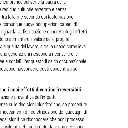
clica prende sul serio la paura della
 residuo culturale arretrato e senza
o tra l’allarme secondo cui l’automazione
erà comunque nuove occupazioni capaci di
iguarda la distribuzione concreta degli effetti
dono aumentare il valore delle proprie
e qualità del lavoro, altre la usano come leva
lcune generazioni riescono a riconvertire le
ve e sociali. Per questo il saldo occupazionale
 potrebbe nascondere costi concentrati su
 i suoi effetti diventino irreversibili.
tazione preventiva dell’impatto
arenza sulle decisioni algoritmiche, da procedure
 meccanismi di redistribuzione dei guadagni di
presa, significa riconoscere che ogni processo
iene valutato, chi può contestare una decisione,