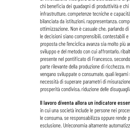
chi beneficia dei guadagni di produttività e chi
infrastrutture, competenze tecniche e capacità 
bilanciata da istituzioni, rappresentanza, compet
ottimizzazione. Non è casuale che, parlando di d
le decisioni siano comprensibili, contestabili e
proposta che l’enciclica avanza sia molto più a
sviluppo e del metodo con cui affrontarlo, ribal
presente nel pontificato di Francesco, secondo
parte rilevante della produzione di ricchezza, 
vengano sviluppate o consumate, quali legami soc
necessità di superare parametri di misurazione d
prosperità condivisa, riduzione delle disuguagl
Il lavoro diventa allora un indicatore esse
in cui una società include le persone nei proc
le consuma, se responsabilizza oppure rende pa
esclusione. Un’economia altamente automatizza