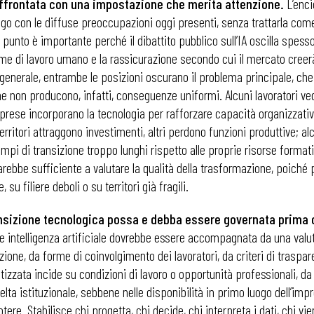
ffrontata con una impostazione che merita attenzione.
L’enci
go con le diffuse preoccupazioni oggi presenti, senza trattarla come
punto è importante perché il dibattito pubblico sull’IA oscilla spess
me di lavoro umano e la rassicurazione secondo cui il mercato cre
enerale, entrambe le posizioni oscurano il problema principale, che r
he non producono, infatti, conseguenze uniformi. Alcuni lavoratori ve
rese incorporano la tecnologia per rafforzare capacità organizzativa 
territori attraggono investimenti, altri perdono funzioni produttive; a
pi di transizione troppo lunghi rispetto alle proprie risorse formati
rebbe sufficiente a valutare la qualità della trasformazione, poiché
su filiere deboli o su territori già fragili.
sizione tecnologica possa e debba essere governata prima che
e intelligenza artificiale dovrebbe essere accompagnata da una valu
cazione, da forme di coinvolgimento dei lavoratori, da criteri di trasp
zzata incide su condizioni di lavoro o opportunità professionali, da
elta istituzionale, sebbene nelle disponibilità in primo luogo dell’im
tere. Stabilisce chi progetta, chi decide, chi interpreta i dati, chi v