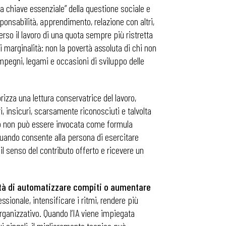
la chiave essenziale” della questione sociale e
onsabilità, apprendimento, relazione con altri,
erso il lavoro di una quota sempre più ristretta
 marginalità: non la povertà assoluta di chi non
mpegni, legami e occasioni di sviluppo delle
rizza una lettura conservatrice del lavoro,
i, insicuri, scarsamente riconosciuti e talvolta
oro non può essere invocata come formula
quando consente alla persona di esercitare
l senso del contributo offerto e ricevere un
cità di automatizzare compiti o aumentare
sionale, intensificare i ritmi, rendere più
 organizzativo. Quando l’IA viene impiegata