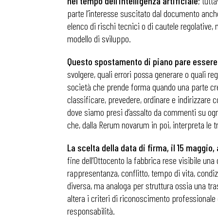
nel tempo dell’intelligenza artificiale
; tutt
parte l’interesse suscitato dal documento anche 
elenco di rischi tecnici o di cautele regolativ
modello di sviluppo.
Questo spostamento di piano pare essere il
svolgere, quali errori possa generare o quali r
società che prende forma quando una parte cresc
classificare, prevedere, ordinare e indirizzar
dove siamo presi d’assalto da commenti su ogni
che, dalla Rerum novarum in poi, interpreta le 
La scelta della data di firma, il 15 maggio
fine dell’Ottocento la fabbrica rese visibile un
rappresentanza, conflitto, tempo di vita, condizi
diversa, ma analoga per struttura ossia una tra
altera i criteri di riconoscimento professionale
responsabilità.