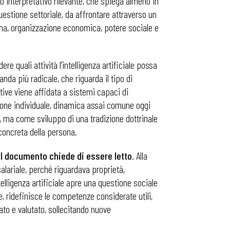
to interpretativo rilevante, che spiega almeno in
uestione settoriale, da affrontare attraverso un
sona, organizzazione economica, potere sociale e
ere quali attività l’intelligenza artificiale possa
da più radicale, che riguarda il tipo di
tive viene affidata a sistemi capaci di
nione individuale, dinamica assai comune oggi
 ma come sviluppo di una tradizione dottrinale
 concreta della persona.
 il documento chiede di essere letto
. Alla
alariale, perché riguardava proprietà,
telligenza artificiale apre una questione sociale
, ridefinisce le competenze considerate utili,
ato e valutato, sollecitando nuove