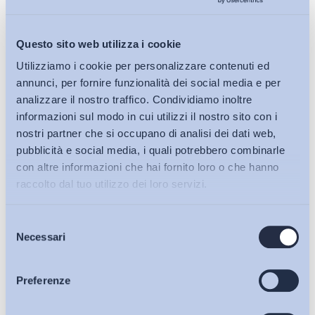
LINK
Questo sito web utilizza i cookie
05/05/2025
Utilizziamo i cookie per personalizzare contenuti ed
Di cosa parliamo quando parliamo di contrattazione di
annunci, per fornire funzionalità dei social media e per
produttività? Parte I – La normativa di incentivazione
analizzare il nostro traffico. Condividiamo inoltre
informazioni sul modo in cui utilizzi il nostro sito con i
Contrattazione collettiva e Relazioni industriali
nostri partner che si occupano di analisi dei dati web,
pubblicità e social media, i quali potrebbero combinarle
LINK
con altre informazioni che hai fornito loro o che hanno
raccolto dal tuo utilizzo dei loro servizi.
07/04/2025
Selezione
Bollettini ADAPT
Per una storia della contrattazione collettiva in
Necessari
del
Italia/266 – CCNL Uniontessile Confapi: relazioni
consenso
industriali e sostegno ai dipendenti al centro...
Articoli
Preferenze
Altro