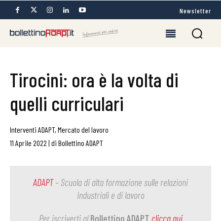
Newsletter
Tirocini: ora è la volta di
quelli curriculari
Interventi ADAPT
,
Mercato del lavoro
11 Aprile 2022
|
di
Bollettino ADAPT
ADAPT
– Scuola di alta formazione sulle relazioni
industriali e di lavoro
Per iscriverti al
Bollettino ADAPT
clicca qui