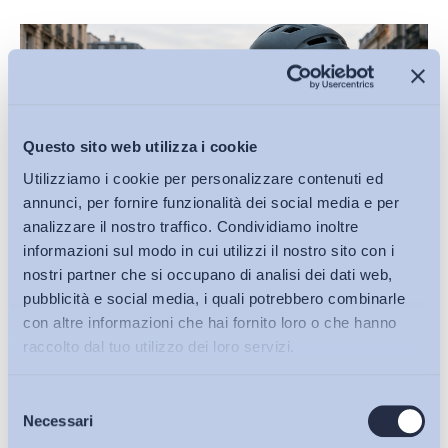
Questo sito web utilizza i cookie
Utilizziamo i cookie per personalizzare contenuti ed
annunci, per fornire funzionalità dei social media e per
analizzare il nostro traffico. Condividiamo inoltre
informazioni sul modo in cui utilizzi il nostro sito con i
nostri partner che si occupano di analisi dei dati web,
pubblicità e social media, i quali potrebbero combinarle
con altre informazioni che hai fornito loro o che hanno
Lavoro mediante piattaforma digitale: uno schema di
raccolto dal tuo utilizzo dei loro servizi.
decreto carente sul...
Selezione
di
Giada Benincasa
Bollettini ADAPT
Necessari
del