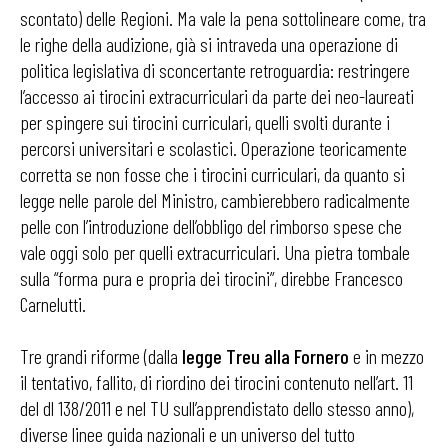
scontato) delle Regioni. Ma vale la pena sottolineare come, tra
le righe della audizione, già si intraveda una operazione di
politica legislativa di sconcertante retroguardia: restringere
l’accesso ai tirocini extracurriculari da parte dei neo-laureati
per spingere sui tirocini curriculari, quelli svolti durante i
percorsi universitari e scolastici. Operazione teoricamente
corretta se non fosse che i tirocini curriculari, da quanto si
legge nelle parole del Ministro, cambierebbero radicalmente
pelle con l’introduzione dell’obbligo del rimborso spese che
vale oggi solo per quelli extracurriculari. Una pietra tombale
sulla “forma pura e propria dei tirocini”, direbbe Francesco
Carnelutti.
Tre grandi riforme (dalla
legge Treu alla Fornero
e in mezzo
il tentativo, fallito, di riordino dei tirocini contenuto nell’art. 11
del dl 138/2011 e nel TU sull’apprendistato dello stesso anno),
diverse linee guida nazionali e un universo del tutto