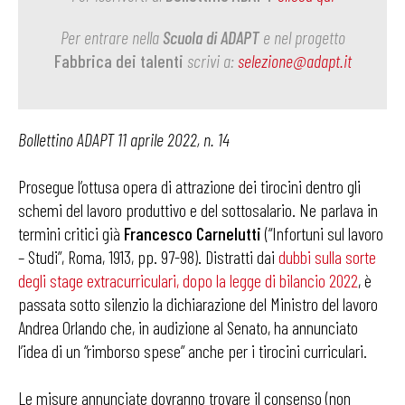
Per entrare nella
Scuola di ADAPT
e nel progetto
Fabbrica dei talenti
scrivi a:
selezione@adapt.it
Bollettino ADAPT 11 aprile 2022, n. 14
Prosegue l’ottusa opera di attrazione dei tirocini dentro gli
schemi del lavoro produttivo e del sottosalario. Ne parlava in
termini critici già
Francesco Carnelutti
(“Infortuni sul lavoro
– Studi”, Roma, 1913, pp. 97-98). Distratti dai
dubbi sulla sorte
degli stage extracurriculari, dopo la legge di bilancio 2022
, è
passata sotto silenzio la dichiarazione del Ministro del lavoro
Andrea Orlando che, in audizione al Senato, ha annunciato
l’idea di un “rimborso spese” anche per i tirocini curriculari.
Le misure annunciate dovranno trovare il consenso (non