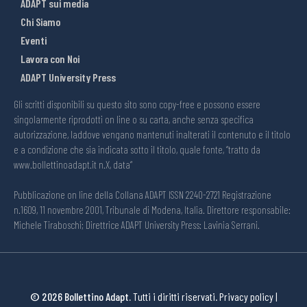
ADAPT sui media
Chi Siamo
Eventi
Lavora con Noi
ADAPT University Press
Gli scritti disponibili su questo sito sono copy-free e possono essere
singolarmente riprodotti on line o su carta, anche senza specifica
autorizzazione, laddove vengano mantenuti inalterati il contenuto e il titolo
e a condizione che sia indicata sotto il titolo, quale fonte, “tratto da
www.bollettinoadapt.it n.X, data“
Pubblicazione on line della Collana ADAPT ISSN 2240-2721 Registrazione
n.1609, 11 novembre 2001, Tribunale di Modena, Italia. Direttore responsabile:
Michele Tiraboschi; Direttrice ADAPT University Press: Lavinia Serrani.
© 2026 Bollettino Adapt.
Tutti i diritti riservati.
Privacy policy
|