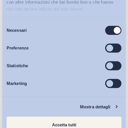
con altre informazioni che hai fornito loro o che hanno
raccolto dal tuo utilizzo dei loro servizi.
Selezione
Bollettini ADAPT
Necessari
del
consenso
Articoli
Preferenze
L’effetto dell’integrazione sociale e linguistica sul
successo lavorativo degli stranieri
Osservatori
Statistiche
INAPP
Marketing
Eventi
27 Luglio 2026
Chi Siamo
Mostra dettagli
Accetta tutti