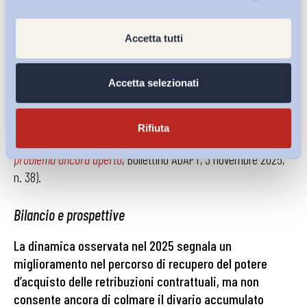
salariale nel lungo periodo.
Resta infatti distinto il piano strutturale: al di là del recupero
Accetta tutti
del potere d’acquisto eroso dall’inflazione,
il nodo su cui
intervenire, soprattutto nel medio-lungo periodo, è
Accetta selezionati
quello della produttività, la cui persistente stagnazione
continua a rappresentare il principale freno alla
crescita sostenuta delle retribuzioni
(v. J. Sala, S.
Rifiuta
Spattini,
Salari, inflazione e produttività: due piani di un
problema ancora aperto
, Bollettino ADAPT, 3 novembre 2025,
n. 38).
Bilancio e prospettive
La dinamica osservata nel 2025 segnala un
miglioramento nel percorso di recupero del potere
d’acquisto delle retribuzioni contrattuali, ma non
consente ancora di colmare il divario accumulato