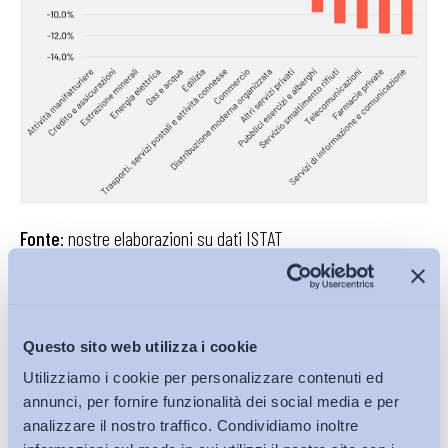
Fonte
: nostre elaborazioni su dati ISTAT
A fronte di una variazione cumulata del livello dei prezzi nel
periodo 2021–2025 pari al 17,1%,
le perdite più contenute si
registrano, logicamente, nei comparti che hanno
Questo sito web utilizza i cookie
beneficiato di incrementi retributivi nominali più
Utilizziamo i cookie per personalizzare contenuti ed
elevati
: manifattura (-2,6%), credito (-2,7%) ed estrazione di
annunci, per fornire funzionalità dei social media e per
minerali (-3,7%). Perdite intermedie interessano l’edilizia
analizzare il nostro traffico. Condividiamo inoltre
(-5,7%), i trasporti (-6,1%) e il commercio e distribuzione