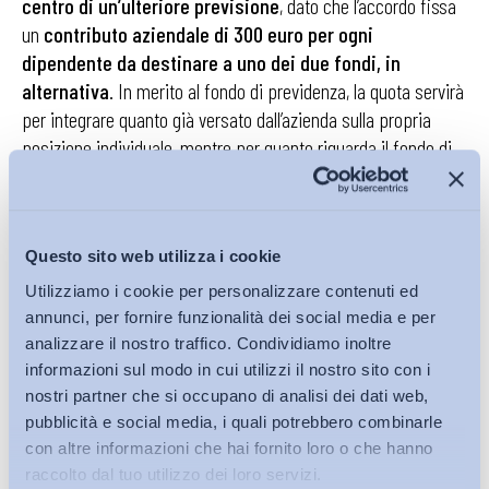
centro di un’ulteriore previsione
, dato che l’accordo fissa
un
contributo aziendale di 300 euro per ogni
dipendente da destinare a uno dei due fondi, in
alternativa
. In merito al fondo di previdenza, la quota servirà
per integrare quanto già versato dall’azienda sulla propria
posizione individuale, mentre per quanto riguarda il fondo di
assistenza sanitaria l’importo servirà per coprire il contributo
a carico del dipendente per l’iscrizione del nucleo familiare. In
materia di
assistenza sanitaria
, peraltro, le previsioni non
Questo sito web utilizza i cookie
si limitano alla quota aggiuntiva da destinare (eventualmente)
al fondo Faschim, bensì si estendono anche alla
conferma
Utilizziamo i cookie per personalizzare contenuti ed
di alcuni servizi
, quali quello di
consulenza ed
annunci, per fornire funzionalità dei social media e per
assistenza personale e psicologico
previsto per l’area
analizzare il nostro traffico. Condividiamo inoltre
informazioni sul modo in cui utilizzi il nostro sito con i
Industria, nonché le iniziative di
promozione della
nostri partner che si occupano di analisi dei dati web,
prevenzione della salute
e le
coperture assicurative
per
pubblicità e social media, i quali potrebbero combinarle
il caso di premorienza e per l’infezione da Covid-19.
con altre informazioni che hai fornito loro o che hanno
raccolto dal tuo utilizzo dei loro servizi.