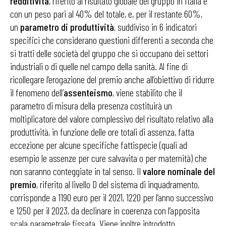
redditività
, riferito al risultato globale del gruppo in Italia e
con un peso pari al 40% del totale, e, per il restante 60%,
un
parametro di produttività
, suddiviso in 6 indicatori
specifici che considerano questioni differenti a seconda che
si tratti delle società del gruppo che si occupano dei settori
industriali o di quelle nel campo della sanità. Al fine di
ricollegare l’erogazione del premio anche all’obiettivo di ridurre
il fenomeno dell’
assenteismo
, viene stabilito che il
parametro di misura della presenza costituirà un
moltiplicatore del valore complessivo del risultato relativo alla
produttività, in funzione delle ore totali di assenza, fatta
eccezione per alcune specifiche fattispecie (quali ad
esempio le assenze per cure salvavita o per maternità) che
non saranno conteggiate in tal senso. Il
valore nominale del
premio
, riferito al livello D del sistema di inquadramento,
corrisponde a 1190 euro per il 2021, 1220 per l’anno successivo
e 1250 per il 2023, da declinare in coerenza con l’apposita
scala parametrale fissata. Viene inoltre introdotto