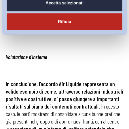
Accetta selezionati
regole operative per avviarne il funzionamento, potrà
supportare sul piano economici percorsi aziendali di
rimodulazione dell’orario e delle attività nella fase conclusiva
Rifiuta
del percorso professionale dei dipendenti.
Valutazione d’insieme
In conclusione, l’accordo Air Liquide rappresenta un
valido esempio di come, attraverso relazioni industriali
positive e costruttive, si possa giungere a importanti
risultati sul piano dei contenuti contrattuali
. In questo
caso, le parti mostrano di consolidare alcune buone pratiche
già presenti nel gruppo e di aprire nuovi fronti, con al centro
la
creazione di un sistema di welfare aziendale che