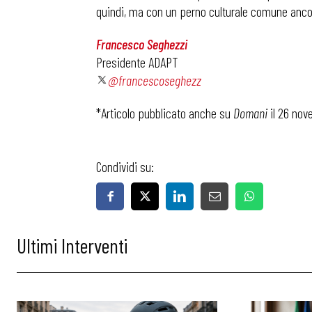
quindi, ma con un perno culturale comune ancor
Bollettini
Francesco Seghezzi
Presidente ADAPT
Articoli
@francescoseghezz
*Articolo pubblicato anche su
Domani
il 26 no
Osservator
Eventi
Condividi su:
Chi Siamo
Ultimi Interventi