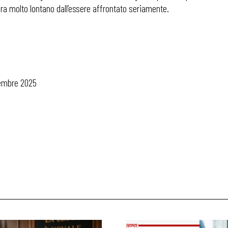
a molto lontano dall’essere affrontato seriamente.
 ADAPT
vembre 2025
i