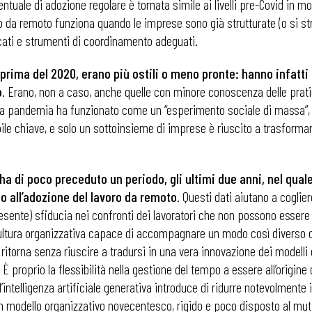
ntuale di adozione regolare è tornata simile ai livelli pre-Covid in mol
oro da remoto funziona quando le imprese sono già strutturate (o si s
icati e strumenti di coordinamento adeguati.
prima del 2020, erano più ostili o meno pronte: hanno infatti s
o
. Erano, non a caso, anche quelle con minore conoscenza delle prat
, la pandemia ha funzionato come un “esperimento sociale di massa”, m
ile chiave, e solo un sottoinsieme di imprese è riuscito a trasformare
 ha di poco preceduto un periodo, gli ultimi due anni, nel qu
tto all’adozione del lavoro da remoto
. Questi dati aiutano a coglie
ente) sfiducia nei confronti dei lavoratori che non possono essere 
ltura organizzativa capace di accompagnare un modo così diverso di 
o ritorna senza riuscire a tradursi in una vera innovazione dei model
È proprio la flessibilità nella gestione del tempo a essere all’origi
 dell’intelligenza artificiale generativa introduce di ridurre notevolme
un modello organizzativo novecentesco, rigido e poco disposto al mu