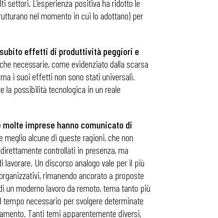
ti settori. L’esperienza positiva ha ridotto le
trutturano nel momento in cui lo adottano) per
ubito effetti di produttività peggiori e
iche necessarie, come evidenziato dalla scarsa
a i suoi effetti non sono stati universali.
 la possibilità tecnologica in un reale
ale molte imprese hanno comunicato di
re meglio alcune di queste ragioni, che non
direttamente controllati in presenza, ma
lavorare. Un discorso analogo vale per il più
li organizzativi, rimanendo ancorato a proposte
ne di un moderno lavoro da remoto, tema tanto più
nte il tempo necessario per svolgere determinate
tamento. Tanti temi apparentemente diversi,