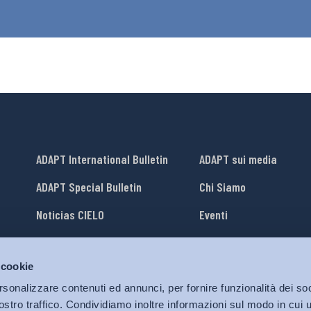
ADAPT International Bulletin
ADAPT sui media
ADAPT Special Bulletin
Chi Siamo
Noticias CIELO
Eventi
Lavora con Noi
 cookie
li
ADAPT University Press
rsonalizzare contenuti ed annunci, per fornire funzionalità dei soc
ostro traffico. Condividiamo inoltre informazioni sul modo in cui ut