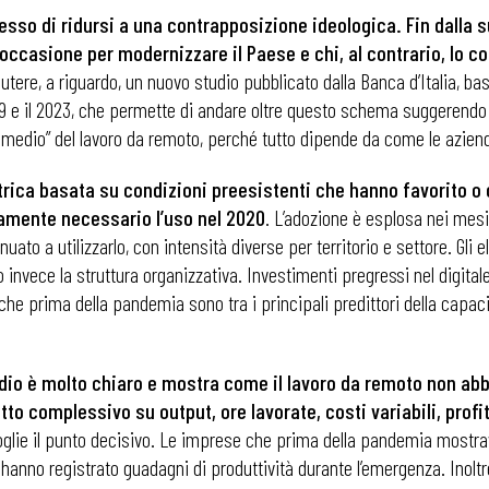
spesso di ridursi a una contrapposizione ideologica. Fin dalla
occasione per modernizzare il Paese e chi, al contrario, lo co
cutere, a riguardo, un nuovo studio pubblicato dalla Banca d’Italia, ba
2019 e il 2023, che permette di andare oltre questo schema suggeren
 medio” del lavoro da remoto, perché tutto dipende da come le azien
rica basata su condizioni preesistenti che hanno favorito o 
amente necessario l’uso nel 2020
. L’adozione è esplosa nei mes
to a utilizzarlo, con intensità diverse per territorio e settore. Gl
invece la struttura organizzativa. Investimenti pregressi nel digital
che prima della pandemia sono tra i principali predittori della capac
 medio è molto chiaro e mostra come il lavoro da remoto non ab
tto complessivo su output, ore lavorate, costi variabili, profi
oglie il punto decisivo. Le imprese che prima della pandemia mostra
 hanno registrato guadagni di produttività durante l’emergenza. Inol