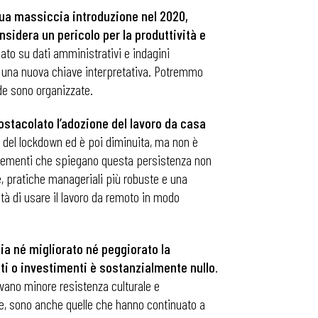
 sua massiccia introduzione nel 2020,
nsidera un pericolo per la produttività e
sato su dati amministrativi e indagini
do una nuova chiave interpretativa. Potremmo
de sono organizzate.
ostacolato l’adozione del lavoro da casa
i del lockdown ed è poi diminuita, ma non è
i elementi che spiegano questa persistenza non
e, pratiche manageriali più robuste e una
ità di usare il lavoro da remoto in modo
bia né migliorato né peggiorato la
tti o investimenti è sostanzialmente nullo
.
vano minore resistenza culturale e
tre, sono anche quelle che hanno continuato a