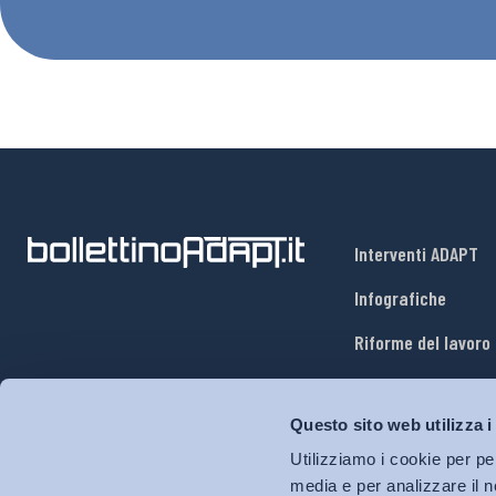
Interventi ADAPT
Infografiche
Riforme del lavoro
Mercato del lavoro
Questo sito web utilizza i
Relazioni industria
Utilizziamo i cookie per pe
Salute e sicurezza
media e per analizzare il n