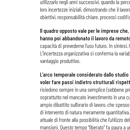
utilizzarlo negli anni successivi, quando la perce
loro incertezze iniziali, dimostrando che il lav
obiettivi, responsabilità chiare, processi codif
Il quadro opposto vale per le imprese che, 
hanno poi abbandonato il lavoro da remot
capacità di prevederne l’uso futuro. In sintesi
L’incertezza organizzativa si conferma la variab
vantaggio produttivo.
L’arco temporale considerato dallo studio
voler fare passi indietro strutturali rispe
risiedono sempre in una semplice (sebbene pres
soprattutto nel mancato investimento in una cu
ampio dibattito sull’orario di lavoro, che spess
di intervento di natura meramente quantitativa. 
attuale di fronte alla possibilità che l’utilizzo
mansioni. Questo tempo “liberato” fa paura a 