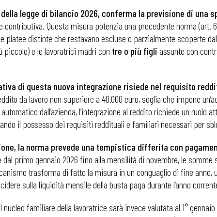
7, della legge di bilancio 2026, conferma la previsione di una s
 contributiva. Questa misura potenzia una precedente norma (art. 6, 
due platee distinte che restavano escluse o parzialmente scoperte dall
ù piccolo) e le lavoratrici madri con
tre o più figli
assunte con cont
tiva di questa nuova integrazione risiede nel requisito redd
reddito da lavoro non superiore a 40.000 euro, soglia che impone un’a
automatico dall’azienda, l’integrazione al reddito richiede un ruolo att
arando il possesso dei requisiti reddituali e familiari necessari per sb
azione, la norma prevede una tempistica differita con pagamen
re dal primo gennaio 2026 fino alla mensilità di novembre, le somme
anismo trasforma di fatto la misura in un conguaglio di fine anno, uti
dere sulla liquidità mensile della busta paga durante l’anno corrente
 nucleo familiare della lavoratrice sarà invece valutata al 1° gennaio