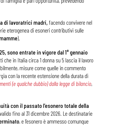
 di famiglia e pari opportunità, prevedendo
a di lavoratrici madri,
facendo convivere nel
ie eterogenea di esoneri contributivi sulle
mamme
).
25, sono entrate in vigore dal 1° gennaio
 che in Italia circa 1 donna su 5 lascia il lavoro
cabilmente, misure come quelle in commento
gia con la recente estensione della durata di
enti (e qualche dubbio) dalla legge di bilancio
,
uità con il passato l’esonero totale della
valido fino al 31 dicembre 2026. Le destinatarie
erminato
, e l’esonero è ammesso comunque