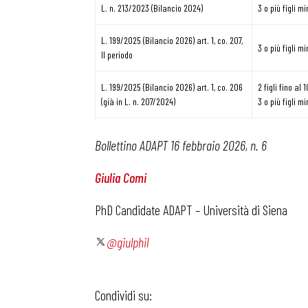
L. n. 213/2023 (Bilancio 2024)
3 o più figli m
Osservator
L. 199/2025 (Bilancio 2026) art. 1, co. 207,
3 o più figli m
II periodo
Eventi
L. 199/2025 (Bilancio 2026) art. 1, co. 206
2 figli fino al
(già in L. n. 207/2024)
3 o più figli m
Chi Siamo
Bollettino ADAPT 16 febbraio 2026, n. 6
Giulia Comi
PhD Candidate ADAPT – Università di Siena
@giulphil
Condividi su: