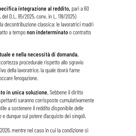
pecifica integrazione al reddito,
pari a 60
del D.L. 95/2025, conv. in L. 118/2025)
a decontribuzione classica: le lavoratrici madri
ratto a tempo
non indeterminato
o contratto
ituale e nella necessità di domanda.
ccortezza procedurale rispetto allo sgravio
ivo della lavoratrice, la quale dovrà farne
loccare l’erogazione.
to in unica soluzione.
Sebbene il diritto
 spettanti saranno corrisposte cumulativamente
le a sostenere il reddito disponibile delle
 e dunque sul potere d’acquisto dei singoli.
 2026, mentre nel caso in cui la condizione si