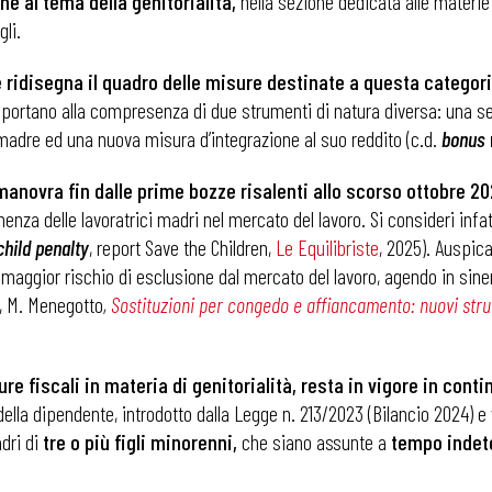
e al tema della genitorialità,
nella sezione dedicata alle materie
li.
ridisegna il quadro delle misure destinate a questa categori
portano alla compresenza di due strumenti di natura diversa: una ser
madre ed una nuova misura d’integrazione al suo reddito (c.d.
bonus
manovra fin dalle prime bozze risalenti allo scorso ottobre 20
nza delle lavoratrici madri nel mercato del lavoro. Si consideri infatti
child penalty
, report Save the Children,
Le Equilibriste
, 2025). Auspi
maggior rischio di esclusione dal mercato del lavoro, agendo in siner
io, M. Menegotto
,
Sostituzioni per congedo e affiancamento: nuovi strum
e fiscali in materia di genitorialità, resta in vigore in contin
ella dipendente, introdotto dalla Legge n. 213/2023 (Bilancio 2024) e 
adri di
tre o più figli minorenni,
che siano assunte a
tempo indet