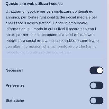
alibi
. Ed è qui, a ben vedere, che gli stessi contenuti del
Questo sito web utilizza i cookie
decreto-legge n. 62/2026 cambiano di significato almeno da
Utilizziamo i cookie per personalizzare contenuti ed
una prospettiva di relazioni industriali. Nelle parole del
annunci, per fornire funzionalità dei social media e per
Presidente di Confindustria il decreto sul salario giusto non è
analizzare il nostro traffico. Condividiamo inoltre
più soltanto lo strumento per mettere ordine nel sistema
informazioni sul modo in cui utilizzi il nostro sito con i
contrattuale o per marginalizzare le forme patologiche di
nostri partner che si occupano di analisi dei dati web,
pubblicità e social media, i quali potrebbero combinarle
dumping, ma diventa
un possibile punto di partenza di
con altre informazioni che hai fornito loro o che hanno
una nuova stagione di responsabilità condivisa tra
raccolto dal tuo utilizzo dei loro servizi.
Governo e parti sociali
.
Se infatti anche i “contratti buoni” non bastano più, allora
non
Selezione
Bollettini ADAPT
Necessari
è più sufficiente limitarsi a invocare nuove risorse
del
consenso
pubbliche, ulteriori decontribuzioni o nuove forme di
sostegno fiscale ai salari
. La vera questione è capire se le
Articoli
Preferenze
parti sociali siano davvero disposte ad aprire finalmente – e
unitariamente – una riflessione meno difensiva e più
Osservatori
Statistiche
progettuale sul funzionamento concreto del modello