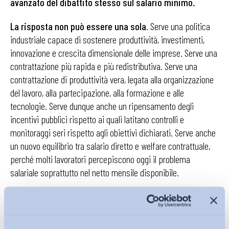
avanzato del dibattito stesso sul salario minimo.
La risposta non può essere una sola
. Serve una politica
industriale capace di sostenere produttività, investimenti,
innovazione e crescita dimensionale delle imprese. Serve una
contrattazione più rapida e più redistributiva. Serve una
contrattazione di produttività vera, legata alla organizzazione
del lavoro, alla partecipazione, alla formazione e alle
tecnologie. Serve dunque anche un ripensamento degli
incentivi pubblici rispetto ai quali latitano controlli e
monitoraggi seri rispetto agli obiettivi dichiarati. Serve anche
un nuovo equilibrio tra salario diretto e welfare contrattuale,
perché molti lavoratori percepiscono oggi il problema
salariale soprattutto nel netto mensile disponibile.
Il merito delle parole di Orsini è allora quello di rendere
più chiaro il punto di partenza della questione salariale
e allontanare dal confronto politico e sindacale comodi