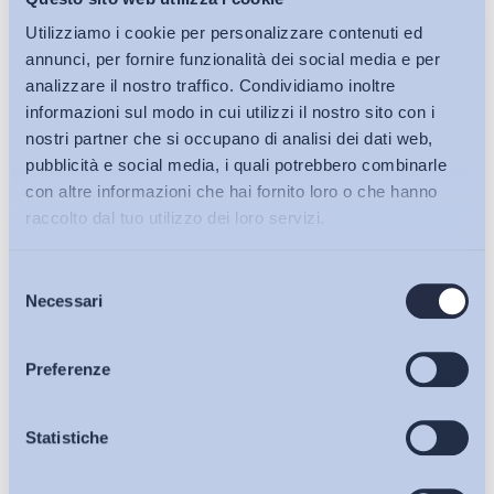
esistere, mediante il deposito del contratto
Utilizziamo i cookie per personalizzare contenuti ed
nell’Archivio del CNEL, ma di possedere una funzione
annunci, per fornire funzionalità dei social media e per
regolativa credibile
. Il decreto-legge n. 62/2026 sembra
analizzare il nostro traffico. Condividiamo inoltre
infatti segnare il passaggio da un sistema di legittimazione
informazioni sul modo in cui utilizzi il nostro sito con i
prevalentemente volontaristico e autoreferenziale della
nostri partner che si occupano di analisi dei dati web,
contrattazione collettiva a un modello nel quale la credibilità
pubblicità e social media, i quali potrebbero combinarle
del contratto tende progressivamente a dipendere da
con altre informazioni che hai fornito loro o che hanno
indicatori pubblici di effettiva rappresentatività, applicazione
raccolto dal tuo utilizzo dei loro servizi.
e adeguatezza salariale
Selezione
Bollettini ADAPT
Il contratto intersettoriale sembra in effetti anche
Necessari
del
documentare la
ricerca di una rinnovata legittimazione
consenso
politica dentro il nuovo assetto istituzionale della
Articoli
Preferenze
rappresentanza e della contrattazione collettiva che il
decreto n. 62/2026 contribuisce ad accelerare
.
Osservatori
Statistiche
L’obiettivo appare duplice. Da un lato evitare che i contratti
Cifa-Confsal vengano percepiti come una galassia