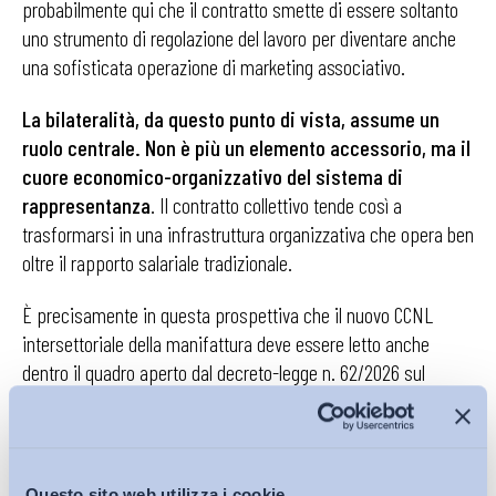
probabilmente qui che il contratto smette di essere soltanto
uno strumento di regolazione del lavoro per diventare anche
una sofisticata operazione di marketing associativo.
La bilateralità, da questo punto di vista, assume un
ruolo centrale. Non è più un elemento accessorio, ma il
cuore economico-organizzativo del sistema di
rappresentanza
. Il contratto collettivo tende così a
trasformarsi in una infrastruttura organizzativa che opera ben
oltre il rapporto salariale tradizionale.
È precisamente in questa prospettiva che il nuovo CCNL
intersettoriale della manifattura deve essere letto anche
dentro il quadro aperto dal decreto-legge n. 62/2026 sul
“salario giusto”. Se il decreto n. 62/2026 sposta il sistema
verso trasparenza, monitoraggio retributivo e valorizzazione
dei contratti comparativamente più rappresentativi, allora
i
soggetti minori sono chiamati a dimostrare non solo di
Questo sito web utilizza i cookie