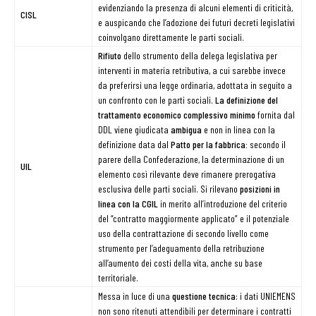
evidenziando la presenza di alcuni elementi di criticità,
CISL
e auspicando che l’adozione dei futuri decreti legislativi
coinvolgano direttamente le parti sociali.
Rifiuto
dello strumento della delega legislativa per
interventi in materia retributiva, a cui sarebbe invece
da preferirsi una legge ordinaria, adottata in seguito a
un confronto con le parti sociali.
L
a definizione del
trattamento economico complessivo minimo
fornita dal
DDL viene giudicata
ambigua
e non in linea con la
definizione data dal
Patto per la fabbrica:
secondo il
parere della Confederazione, la determinazione di un
UIL
elemento così rilevante deve rimanere prerogativa
esclusiva delle parti sociali. Si rilevano
posizioni in
linea con la CGIL
in merito all’introduzione del criterio
del “contratto maggiormente applicato” e il potenziale
uso della contrattazione di secondo livello come
strumento per l’adeguamento della retribuzione
all’aumento dei costi della vita, anche su base
territoriale.
Messa in luce di una
questione tecnica
: i dati UNIEMENS
non sono ritenuti attendibili per determinare i contratti