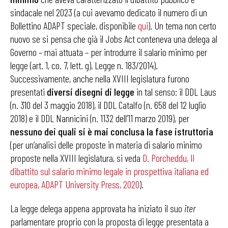
sindacale nel 2023 (a cui avevamo dedicato il numero di un
Bollettino ADAPT speciale, disponibile
qui
). Un tema non certo
nuovo se si pensa che già il Jobs Act conteneva una delega al
Governo – mai attuata – per introdurre il salario minimo per
legge (art. 1, co. 7, lett. g), Legge n. 183/2014).
Successivamente, anche nella XVIII legislatura furono
presentati
diversi disegni di legge
in tal senso: il DDL Laus
(n. 310 del 3 maggio 2018), il DDL Catalfo (n. 658 del 12 luglio
2018) e il DDL Nannicini (n. 1132 dell’11 marzo 2019), per
nessuno dei quali si è mai conclusa la fase istruttoria
(per un’analisi delle proposte in materia di salario minimo
proposte nella XVIII legislatura, si veda
D. Porcheddu, Il
dibattito sul salario minimo legale in prospettiva italiana ed
europea, ADAPT University Press, 2020
).
La legge delega appena approvata ha iniziato il suo
iter
parlamentare proprio con la proposta di legge presentata a