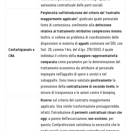
autonomia contrattuale delle parti sociali.
Perplessità sull’introduzione del criterio del “contratto
maggiormente applicato”
, giudicato quale potenziale
fonte di contenzioso, similmente alla
definizione
relativa al trattamento retributivo complessivo minimo
.
Inoltre, si solleva un problema di coordinamento delle
disposizioni in materia di
appalti
contenute nel DDL con
Confartigianato e
l’art. 29, comma 1-bis, del d.lgs. 276/2003, il quale
CNA
individua il criterio della
maggiore rappresentatività
comparata
come parametro per la determinazione del
trattamento economico da attribuire al personale
impiegato nell’appalto di opere o servizi e nel
subappalto. Sono invece valutate
positivamente
la
promozione della
contrattazione di secondo livello
, le
misure di trasparenza e le azioni contro il dumping.
Riserve
sul criterio del contratto maggiormente
applicato. Una simile trasformazione presupporrebbe,
infatti, l’introduzione di
perimetri contrattuali chiari che
oggi
, a parere dell’associazione,
non esistono
; per
questo, Confprofessioni sottolinea la necessità che le
parti sociali siano pienamente coinvolte nel processo