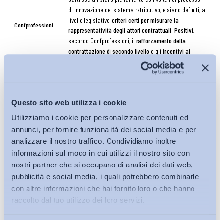
di innovazione del sistema retributivo, e siano definiti, a
livello legislativo,
criteri certi per misurare la
Confprofessioni
rappresentatività degli attori contrattuali
.
Positivi
,
secondo Confprofessioni, il
rafforzamento della
contrattazione di secondo livello
e gli
incentivi ai
rinnovi contrattuali
, sebbene con alcune riserve:
l’intervento diretto del Ministero del Lavoro nei settori
privi di rinnovi contrattuali rischia di porsi in
contrasto
con l’articolo 39 della Costituzione
, che tutela
Questo sito web utilizza i cookie
l’autonomia delle parti sociali.
Giudizio positivo.
Si riconoscono nel DDL elementi già
Utilizziamo i cookie per personalizzare contenuti ed
Conflavoro
presenti in una propria proposta di legge.
annunci, per fornire funzionalità dei social media e per
UNSIC (Unione
analizzare il nostro traffico. Condividiamo inoltre
nazionale
Giudizio positivo.
Viene sottolineato come elemento
informazioni sul modo in cui utilizzi il nostro sito con i
sindacale
particolarmente rilevante la promozione dello sviluppo
nostri partner che si occupano di analisi dei dati web,
imprenditori e
della contrattazione di secondo livello.
pubblicità e social media, i quali potrebbero combinarle
coltivatori)
con altre informazioni che hai fornito loro o che hanno
Individuazione di un
nodo critico
, ossia l’assenza
di una
raccolto dal tuo utilizzo dei loro servizi.
soglia legale di tutela salariale
, che potrebbe
contribuire invece a salvaguardare, dal punto di vista