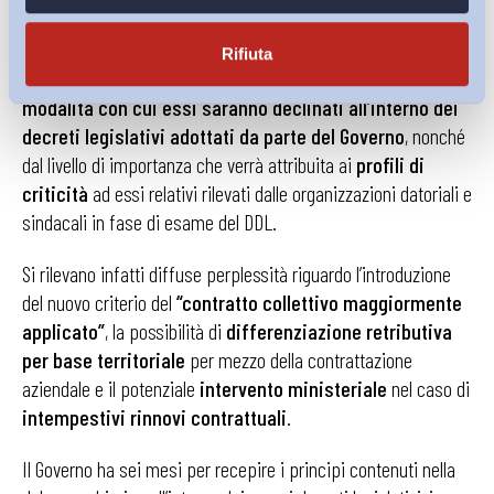
e ordinamento intersindacale italiano.
Rifiuta
La portata innovativa di tali elementi, tuttavia, dipenderà dalle
modalità con cui essi saranno declinati all’interno dei
decreti legislativi adottati da parte del Governo
, nonché
dal livello di importanza che verrà attribuita ai
profili di
criticità
ad essi relativi rilevati dalle organizzazioni datoriali e
sindacali in fase di esame del DDL.
Si rilevano infatti diffuse perplessità riguardo l’introduzione
del nuovo criterio del
“contratto collettivo maggiormente
applicato”
, la possibilità di
differenziazione retributiva
per base territoriale
per mezzo della contrattazione
aziendale e il potenziale
intervento ministeriale
nel caso di
intempestivi rinnovi contrattuali
.
Il Governo ha sei mesi per recepire i principi contenuti nella