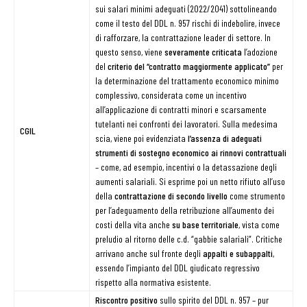
sui salari minimi adeguati (2022/2041) sottolineando
come il testo del DDL n. 957 rischi di indebolire, invece
di rafforzare, la contrattazione leader di settore. In
questo senso, viene
severamente criticata
l’adozione
del
criterio del “contratto maggiormente applicato”
per
la determinazione del trattamento economico minimo
complessivo, considerata come un incentivo
all’applicazione di contratti minori e scarsamente
tutelanti nei confronti dei lavoratori. Sulla medesima
CGIL
scia, viene poi evidenziata
l’assenza di adeguati
strumenti di sostegno economico ai rinnovi contrattuali
– come, ad esempio, incentivi o la detassazione degli
aumenti salariali. Si esprime poi un netto rifiuto all’uso
della
contrattazione di secondo livello
come strumento
per l’adeguamento della retribuzione all’aumento dei
costi della vita anche
su base territoriale
, vista come
preludio al ritorno delle c.d. “gabbie salariali”. Critiche
arrivano anche sul fronte degli
appalti e subappalti
,
essendo l’impianto del DDL giudicato regressivo
rispetto alla normativa esistente.
Riscontro positivo
sullo spirito del DDL n. 957 – pur