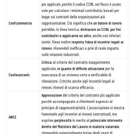
più applicati, poiché il codice CCNL nei flussi è usato
solo per calcolare i minimali contributivi, basati per
legge sui contratti delle organizzazioni più
Confcommercio
rappresentative. Ciò significa che
un datore di lavoro
potrebbe, in linea teorica,
dichiarare un CCNL per fini
contributivi e applicarne un altro
, anche con inferiori
tutele. Viene inoltre
respinta l’idea di incentivi legali ai
rinnovi
, ritenendoli inefficaci e privi di reale impatto
sulle relazioni industriali.
Critica
al criterio del contratto maggiormente
applicato,
in quanto di difficile attuazione
per la
Confesercenti
mancanza di un sistema certo e verificabile di
rilevazione. Critiche anche agli incentivi legali ai
rinnovi, ritenuti di scarsa efficacia.
Approvazione
del criterio del contratto più applicato
purché accompagnato a riferimenti espressi al
principio di rappresentatività. L’associazione si mostra
favorevole agli incentivi ai rinnovi contrattuali, ma
ANCE
esprime
perplessità
in merito al
potenziale intervento
diretto del Ministero del Lavoro in materia salariale
,
ritenendolo potenzialmente lesivo degli spazi di