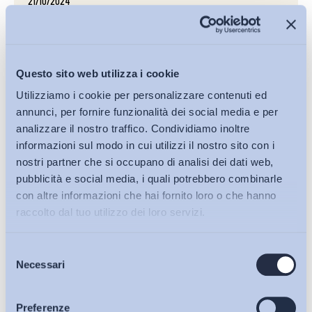
21/10/2024
Il ritorno del lavoro agile come misura emergenziale? Il
caso del Giubileo 2025
Politiche del lavoro e Incentivi
Questo sito web utilizza i cookie
LINK
Utilizziamo i cookie per personalizzare contenuti ed
annunci, per fornire funzionalità dei social media e per
analizzare il nostro traffico. Condividiamo inoltre
informazioni sul modo in cui utilizzi il nostro sito con i
18/10/2024
nostri partner che si occupano di analisi dei dati web,
Periodo di prova: alcune riflessioni sul DDL Lavoro
pubblicità e social media, i quali potrebbero combinarle
Politiche del lavoro e Incentivi
con altre informazioni che hai fornito loro o che hanno
raccolto dal tuo utilizzo dei loro servizi.
LINK
Selezione
Bollettini ADAPT
Necessari
del
14/10/2024
consenso
Lavoratori su piattaforma: il Consiglio ha formalmente
Articoli
Preferenze