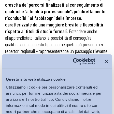
crescita dei percorsi finalizzati al conseguimento di
qualifiche “a finalità professionale”, più direttamente
riconducibili ai fabbisogni delle imprese,
caratterizzate da una maggiore brevità e flessibilità
rispetto ai titoli di studio formali
. Estendere anche
all’apprendistato italiano la possibilità di conseguire
qualificazioni di questo tipo – come quelle già presenti nei
repertori regionali – rappresenterebbe un passaggio rilevante.
Ciò che oggi manca nel nostro Paese è però un raccordo
strutturato tra tali qualificazioni e i sistemi di classificazione
e inquadramento. Questi ultimi risultano invece tipicamente
associati all’apprendistato professionalizzante, che tuttavia
Questo sito web utilizza i cookie
presenta ulteriori criticità, a partire dalla debolezza della
Utilizziamo i cookie per personalizzare contenuti ed
componente formativa. Innestare su questo segmento
annunci, per fornire funzionalità dei social media e per
dell’apprendistato un raccordo sistemico tra profili formativi,
analizzare il nostro traffico. Condividiamo inoltre
qualificazioni contrattuali e qualifiche ospitate nei repertori
informazioni sul modo in cui utilizzi il nostro sito con i
pubblici, accompagnato da un rafforzamento del monte ore di
nostri partner che si occupano di analisi dei dati web,