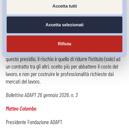
sullo sfondo il tema della
governance
, e in particolare il
Accetta tutti
presidio dell’istituto da parte delle parti sociali.
La
capacità di raccordare fabbisogni produttivi, profili formativi,
Accetta selezionati
percorsi di apprendimento e inquadramenti contrattuali è ciò
che può consentire all’apprendistato di adattarsi ai
mutamenti del mercato del lavoro, favorendo sia l’occupabilità
Rifiuta
dei lavoratori che la produttività delle imprese. In assenza di
questo presidio, il rischio è quello di ridurre l’istituto (solo) ad
un contratto tra gli altri, scelto più per abbattere il costo del
lavoro, e non per costruire le professionalità richieste dai
mercati del lavoro.
Bollettino ADAPT 26 gennaio 2026, n. 3
Matteo Colombo
Presidente Fondazione ADAPT