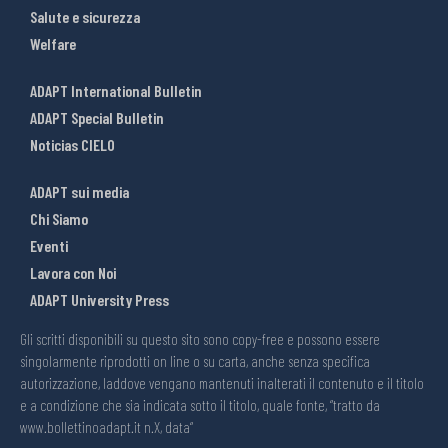
Salute e sicurezza
Welfare
ADAPT International Bulletin
ADAPT Special Bulletin
Noticias CIELO
ADAPT sui media
Chi Siamo
Eventi
Lavora con Noi
ADAPT University Press
Gli scritti disponibili su questo sito sono copy-free e possono essere
singolarmente riprodotti on line o su carta, anche senza specifica
autorizzazione, laddove vengano mantenuti inalterati il contenuto e il titolo
e a condizione che sia indicata sotto il titolo, quale fonte, “tratto da
www.bollettinoadapt.it n.X, data“