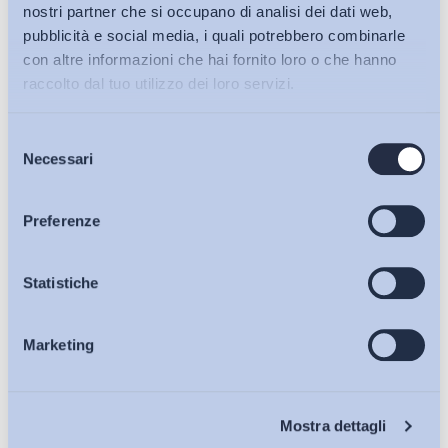
nostri partner che si occupano di analisi dei dati web,
pubblicità e social media, i quali potrebbero combinarle
con altre informazioni che hai fornito loro o che hanno
raccolto dal tuo utilizzo dei loro servizi.
Selezione
Bollettini ADAPT
Necessari
del
consenso
Articoli
Preferenze
Lavoro mediante piattaforma digitale: uno schema di
Osservatori
Statistiche
decreto carente sul...
di
Giada Benincasa
Marketing
Eventi
27 Luglio 2026
Chi Siamo
Mostra dettagli