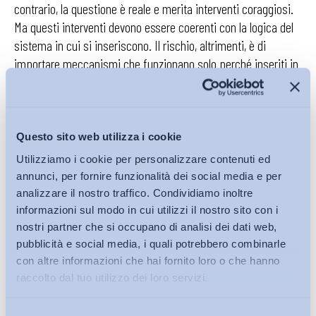
contrario, la questione è reale e merita interventi coraggiosi.
Ma questi interventi devono essere coerenti con la logica del
sistema in cui si inseriscono. Il rischio, altrimenti, è di
importare meccanismi che funzionano solo perché inseriti in
un contesto completamente diverso.
Il vero insegnamento che si può trarre dalla esperienza del
pubblico impiego è semmai un monito:
quando la
Questo sito web utilizza i cookie
contrattazione collettiva viene sganciata dal mercato
Utilizziamo i cookie per personalizzare contenuti ed
del lavoro e ricondotta entro schemi amministrativi,
annunci, per fornire funzionalità dei social media e per
perde gran parte della sua funzione originaria
.
analizzare il nostro traffico. Condividiamo inoltre
informazioni sul modo in cui utilizzi il nostro sito con i
Più che un modello da imitare,
il settore pubblico
nostri partner che si occupano di analisi dei dati web,
rappresenta un caso limite che invita a riflettere sui
pubblicità e social media, i quali potrebbero combinarle
confini e sulle condizioni di efficacia della autonomia
con altre informazioni che hai fornito loro o che hanno
collettiva
.
raccolto dal tuo utilizzo dei loro servizi.
In questa prospettiva,
la sfida per il settore privato non è
Selezione