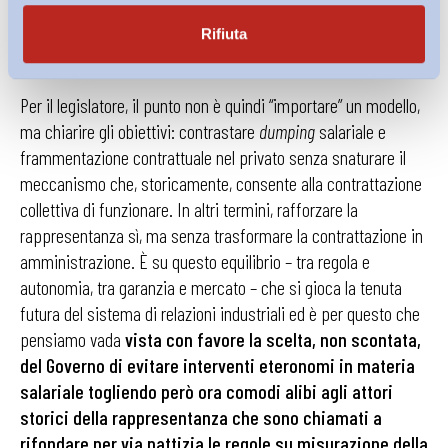
diverse, dove l’interesse generale, i vincoli di bilancio e
la decisione politica delimitano strutturalmente lo
Rifiuta
spazio negoziale
.
Per il legislatore, il punto non è quindi “importare” un modello,
ma chiarire gli obiettivi: contrastare
dumping
salariale e
frammentazione contrattuale nel privato senza snaturare il
meccanismo che, storicamente, consente alla contrattazione
collettiva di funzionare. In altri termini, rafforzare la
rappresentanza sì, ma senza trasformare la contrattazione in
amministrazione. È su questo equilibrio – tra regola e
autonomia, tra garanzia e mercato – che si gioca la tenuta
futura del sistema di relazioni industriali ed è per questo che
pensiamo vada
vista con favore la scelta, non scontata,
del Governo di evitare interventi eteronomi in materia
salariale togliendo però ora comodi alibi agli attori
storici della rappresentanza che sono chiamati a
rifondare per via pattizia le regole su misurazione della