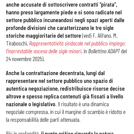
anche accusate di sottoscrivere contratti “pirata”,
hanno preso largamente piede e si sono radicate nel
settore pubblico incuneandosi negli spazi aperti dalle
profonde divisioni che caratterizzano le tre sigle
storiche maggioritarie del settore
(vedi F. Alifano, M.
Tiraboschi,
Rappresentatività sindacale nel pubblico impiego:
l’inarrestabile ascesa delle sigle minori
,
in
Bollettino ADAPT
del
24 novembre 2025).
Anche la contrattazione decentrata, lungi dal
rappresentare nel settore pubblico uno spazio di
autentica negoziazione, redistribuisce risorse decise
altrove e spesso replica contenuti già fissati a livello
nazionale o legislativo
. Il risultato è una dinamica
negoziale compressa, in cui il margine di scambio è ridotto e
la responsabilità delle parti attenuata.
Più in profondità,
il punto critico riguarda la natura