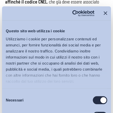
affinché il codice CNEL
, che già deve essere associato
all’azienda nelle comunicazioni obbligatorie e nei flussi
UniEmens,
compaia anche sulle buste paga dei
lavoratori, a partire da quella del mese di maggio, oltre
che nelle lettere di assunzione o nei contratti
Questo sito web utilizza i cookie
individuali di lavoro dei nuovi assunti.
Utilizziamo i cookie per personalizzare contenuti ed
annunci, per fornire funzionalità dei social media e per
Il primo profilo da presidiare è l’allineamento tra le
analizzare il nostro traffico. Condividiamo inoltre
diverse sedi informative.
Il CCNL indicato al lavoratore,
informazioni sul modo in cui utilizzi il nostro sito con i
quello riportato nel cedolino, quello comunicato agli enti e
nostri partner che si occupano di analisi dei dati web,
quello utilizzato nei flussi previdenziali devono essere
pubblicità e social media, i quali potrebbero combinarle
identificati mediante il medesimo codice. Eventuali
con altre informazioni che hai fornito loro o che hanno
disallineamenti, anche se originati da errori gestionali o da
raccolto dal tuo utilizzo dei loro servizi.
aggiornamenti incompleti delle anagrafiche, possono
diventare segnali di incoerenza in sede di controllo.
Selezione
Bollettini ADAPT
Necessari
del
Sul piano sanzionatorio, la mancata o errata indicazione del
consenso
codice CNEL rileva secondo i regimi già previsti dagli atti