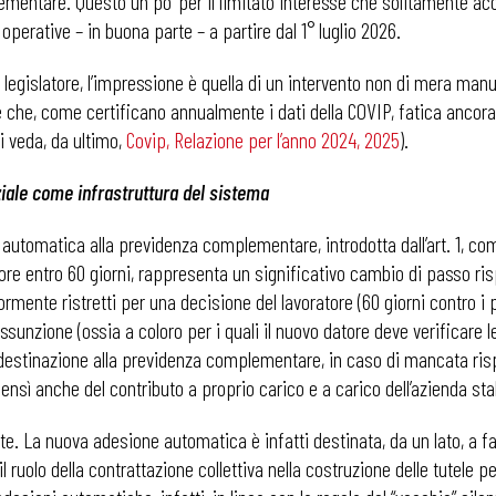
ementare. Questo un po’ per il limitato interesse che solitamente acc
perative – in buona parte – a partire dal 1° luglio 2026.
 legislatore, l’impressione è quella di un intervento non di mera man
e che, come certificano annualmente i dati della COVIP, fatica ancora
si veda, da ultimo,
Covip, Relazione per l’anno 2024, 2025
).
iale come infrastruttura del sistema
automatica alla previdenza complementare, introdotta dall’art. 1, com
atore entro 60 giorni, rappresenta un significativo cambio di passo r
mente ristretti per una decisione del lavoratore (60 giorni contro i p
nzione (ossia a coloro per i quali il nuovo datore deve verificare le
la destinazione alla previdenza complementare, in caso di mancata ris
 anche del contributo a proprio carico e a carico dell’azienda stabil
nte. La nuova adesione automatica è infatti destinata, da un lato, a fa
e il ruolo della contrattazione collettiva nella costruzione delle tute