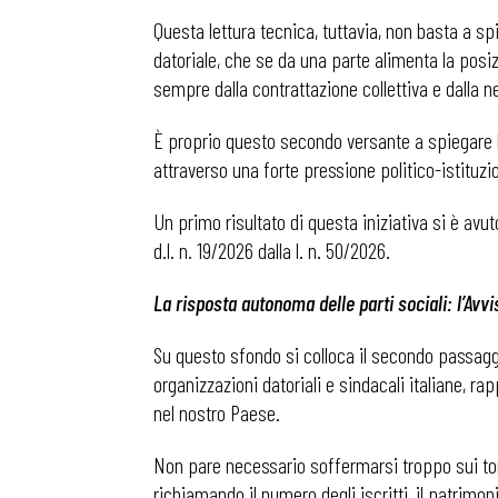
Questa lettura tecnica, tuttavia, non basta a spi
datoriale, che se da una parte alimenta la posiz
Osservator
sempre dalla contrattazione collettiva e dalla n
È proprio questo secondo versante a spiegare la 
Eventi
attraverso una forte pressione politico-istituzi
Chi Siamo
Un primo risultato di questa iniziativa si è avuto
d.l. n. 19/2026 dalla l. n. 50/2026.
La risposta autonoma delle parti sociali: l’A
Su questo sfondo si colloca il secondo passaggi
organizzazioni datoriali e sindacali italiane, ra
nel nostro Paese.
Non pare necessario soffermarsi troppo sui toni,
richiamando il numero degli iscritti, il patrimo