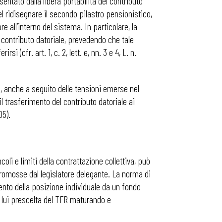
entato dalla libera portabilità del contributo
l ridisegnare il secondo pilastro pensionistico,
e all’interno del sistema. In particolare, la
 contributo datoriale, prevedendo che tale
 (cfr. art. 1, c. 2, lett. e, nn. 3 e 4, L. n.
to, anche a seguito delle tensioni emerse nel
il trasferimento del contributo datoriale ai
05).
oli e limiti della contrattazione collettiva, può
 promosse dal legislatore delegante. La norma di
mento della posizione individuale da un fondo
a lui prescelta del TFR maturando e