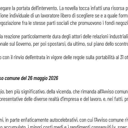
egare la portata dell’intervento. La novella tocca infatti una risorsa 
ione individuale di un lavoratore libero di scegliere se e a quale form
i
egoziazione fra le stesse parti sociali che promuovono i fondi negozia
reazione particolarmente dura degli attori delle relazioni industrial
onale sul Governo, per poi spostarsi, da ultimo, sul piano dello scontr
 con il rinvio dell’entrata in vigore delle regole sulla portabilità al 3
vviso comune del 26 maggio 2026
o, ben più significativo, della vicenda, che rimanda all’Avviso comune
ppresentative delle diverse realtà d’impresa e del lavoro, e, nei fatti,
 in parte enfaticamente autocelebrativi, con cui l’Avviso comune riven
nio accumulato, i minori costi medi e i rendimenti conseguiti (v. spec.