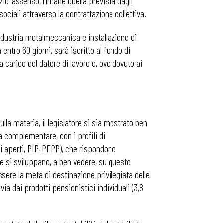
enzio-assenso, rimane quella prevista dagli
i sociali attraverso la contrattazione collettiva.
ndustria metalmeccanica e installazione di
ntro 60 giorni, sarà iscritto al fondo di
arico del datore di lavoro e, ove dovuto ai
lla materia, il legislatore si sia mostrato ben
za complementare, con i profili di
i aperti, PIP, PEPP), che rispondono
 e si sviluppano, a ben vedere, su questo
sere la meta di destinazione privilegiata delle
via dai prodotti pensionistici individuali (3,8