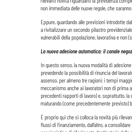
rilevanti novità riguardanti la previdenza compl
non immediata delle nuove regole, che saranno o
Eppure, guardando alle previsioni introdotte dal
a rivitalizzare un secondo pilastro previdenzial
vulnerabili della popolazione, lavorativa e non (
La nuova adesione automatica: il canale negoz
In questo senso, la nuova modalità di adesione 
prevedendo la possibilità di rinuncia del lavor
assenso, per almeno tre ragioni: i tempi maggior
meccanismo anche ai lavoratori non di prima assu
precedenti rapporti di lavoro) e, soprattutto, 
maturando (come precedentemente previsto) bensì
È proprio qui che si colloca la novità più rileva
flussi di finanziamento, dall’altro, a consolidar