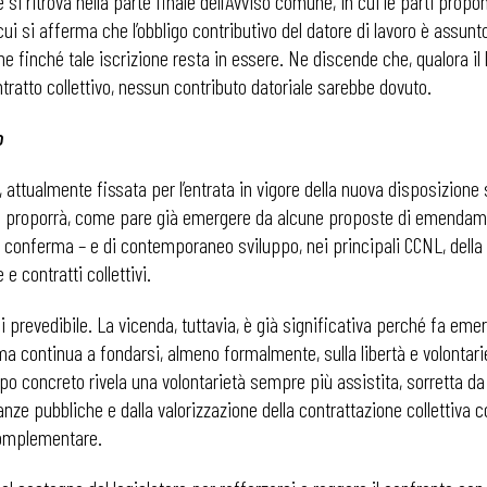
i ritrova nella parte finale dell’Avviso comune, in cui le parti prop
in cui si afferma che l’obbligo contributivo del datore di lavoro è assu
ane finché tale iscrizione resta in essere. Ne discende che, qualora il
tratto collettivo, nessun contributo datoriale sarebbe dovuto.
o
 attualmente fissata per l’entrata in vigore della nuova disposizione s
si proporrà, come pare già emergere da alcune proposte di emendament
 conferma – e di contemporaneo sviluppo, nei principali CCNL, della cl
e contratti collettivi.
i prevedibile. La vicenda, tuttavia, è già significativa perché fa emer
a continua a fondarsi, almeno formalmente, sulla libertà e volontarie
iluppo concreto rivela una volontarietà sempre più assistita, sorretta
nanze pubbliche e dalla valorizzazione della contrattazione collettiva 
complementare.