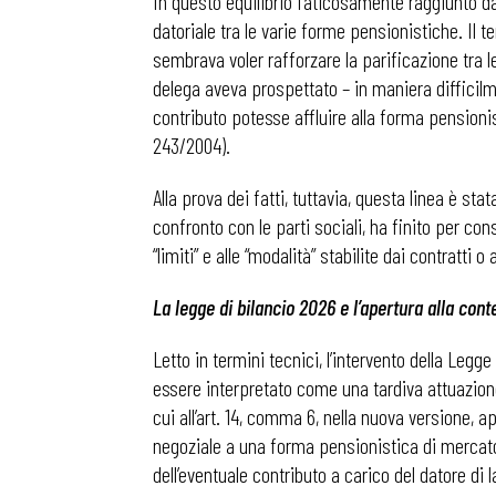
In questo equilibrio faticosamente raggiunto dal
datoriale tra le varie forme pensionistiche. Il 
sembrava voler rafforzare la parificazione tra le
delega aveva prospettato – in maniera difficilm
contributo potesse affluire alla forma pensionistic
243/2004).
Alla prova dei fatti, tuttavia, questa linea è s
confronto con le parti sociali, ha finito per con
“limiti” e alle “modalità” stabilite dai contratti 
La legge di bilancio 2026 e l’apertura alla cont
Letto in termini tecnici, l’intervento della Legg
essere interpretato come una tardiva attuazione 
Bollettini
cui all’art. 14, comma 6, nella nuova versione, 
negoziale a una forma pensionistica di mercato,
dell’eventuale contributo a carico del datore di l
Articoli