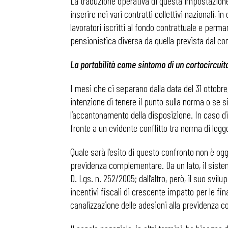
La traduzione operativa di questa impostazione s
inserire nei vari contratti collettivi nazionali, 
lavoratori iscritti al fondo contrattuale e perm
pensionistica diversa da quella prevista dal con
La portabilità come sintomo di un cortocircuit
I mesi che ci separano dalla data del 31 ottobre,
intenzione di tenere il punto sulla norma o se 
l’accantonamento della disposizione. In caso di
fronte a un evidente conflitto tra norma di legge 
Quale sarà l’esito di questo confronto non è ogg
previdenza complementare. Da un lato, il sistem
D. Lgs. n. 252/2005; dall’altro, però, il suo sv
incentivi fiscali di crescente impatto per le fi
canalizzazione delle adesioni alla previdenza 