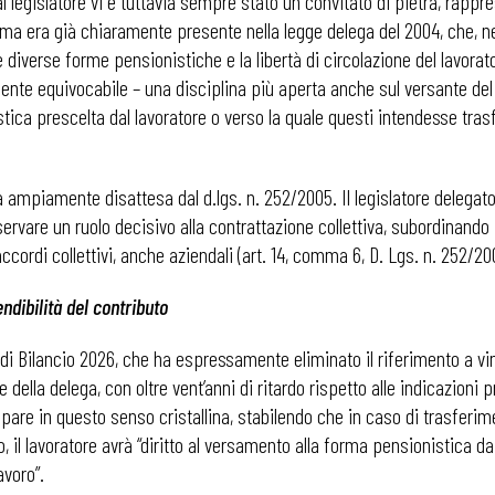
 legislatore vi è tuttavia sempre stato un convitato di pietra, rappres
tema era già chiaramente presente nella legge delega del 2004, che, ne
 diverse forme pensionistiche e la libertà di circolazione del lavorator
ente equivocabile – una disciplina più aperta anche sul versante del
a prescelta dal lavoratore o verso la quale questi intendesse trasferirsi
tata ampiamente disattesa dal d.lgs. n. 252/2005. Il legislatore delega
servare un ruolo decisivo alla contrattazione collettiva, subordinando 
o accordi collettivi, anche aziendali (art. 14, comma 6, D. Lgs. n. 252/20
endibilità del contributo
e di Bilancio 2026, che ha espressamente eliminato il riferimento a vinc
della delega, con oltre vent’anni di ritardo rispetto alle indicazioni
 ADAPT
appare in questo senso cristallina, stabilendo che in caso di trasferi
 il lavoratore avrà “diritto al versamento alla forma pensionistica d
avoro”.