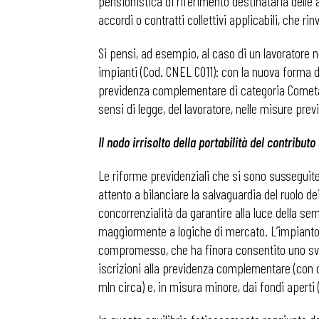
pensionistica di riferimento destinataria delle 
accordi o contratti collettivi applicabili, che rin
Si pensi, ad esempio, al caso di un lavoratore 
impianti (Cod. CNEL C011): con la nuova forma di
previdenza complementare di categoria Cometa, 
sensi di legge, del lavoratore, nelle misure previ
Il nodo irrisolto della portabilità del contributo
Le riforme previdenziali che si sono susseguite d
attento a bilanciare la salvaguardia del ruolo de
concorrenzialità da garantire alla luce della s
maggiormente a logiche di mercato. L’impianto d
compromesso, che ha finora consentito uno svilup
iscrizioni alla previdenza complementare (con oltr
mln circa) e, in misura minore, dai fondi aperti 