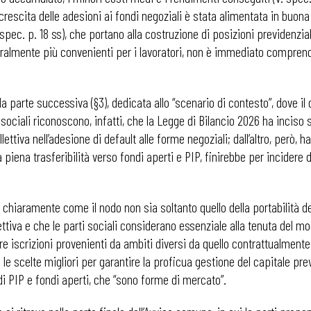
 crescita delle adesioni ai fondi negoziali è stata alimentata in buona
 spec. p. 18 ss), che portano alla costruzione di posizioni previdenzi
turalmente più convenienti per i lavoratori, non è immediato compre
lla parte successiva (§3), dedicata allo “scenario di contesto”, dove i
 sociali riconoscono, infatti, che la Legge di Bilancio 2026 ha inciso s
lettiva nell’adesione di default alle forme negoziali; dall’altro, però, h
a piena trasferibilità verso fondi aperti e PIP, finirebbe per incidere
chiaramente come il nodo non sia soltanto quello della portabilità del
ttiva e che le parti sociali considerano essenziale alla tenuta del mo
re iscrizioni provenienti da ambiti diversi da quello contrattualment
 le scelte migliori per garantire la proficua gestione del capitale pre
di PIP e fondi aperti, che “sono forme di mercato”.