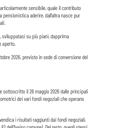
particolarmente sensibile, quale il contributo
a pensionistica aderire, dall’altra nasce pur
li.
i, sviluppatasi su più piani, dapprima
o aperto.
1 ottobre 2026, previsto in sede di conversione del
 sottoscritto il 26 maggio 2026 dalle principali
 promotrici dei vari fondi negoziali che operano
dica i risultati raggiunti dai fondi negoziali,
 §2 dell’Avviso comune). Del resto, quegli stessi