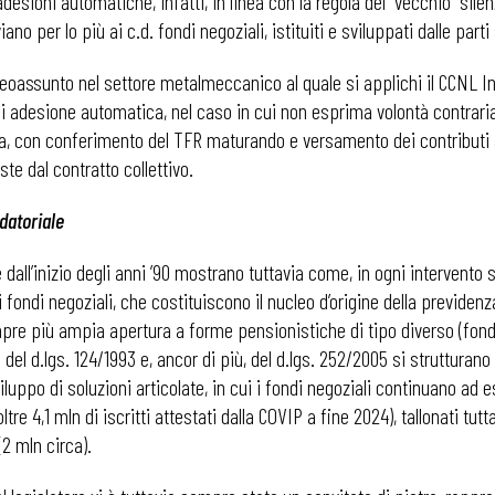
adesioni automatiche, infatti, in linea con la regola del “vecchio” sil
viano per lo più ai c.d. fondi negoziali, istituiti e sviluppati dalle part
neoassunto nel settore metalmeccanico al quale si applichi il CCNL I
 adesione automatica, nel caso in cui non esprima volontà contraria e
con conferimento del TFR maturando e versamento dei contributi a c
ste dal contratto collettivo.
 datoriale
all’inizio degli anni ’90 mostrano tuttavia come, in ogni intervento su
i fondi negoziali, che costituiscono il nucleo d’origine della previden
empre più ampia apertura a forme pensionistiche di tipo diverso (fond
el d.lgs. 124/1993 e, ancor di più, del d.lgs. 252/2005 si strutturano
po di soluzioni articolate, in cui i fondi negoziali continuano ad es
e 4,1 mln di iscritti attestati dalla COVIP a fine 2024), tallonati tutta
(2 mln circa).