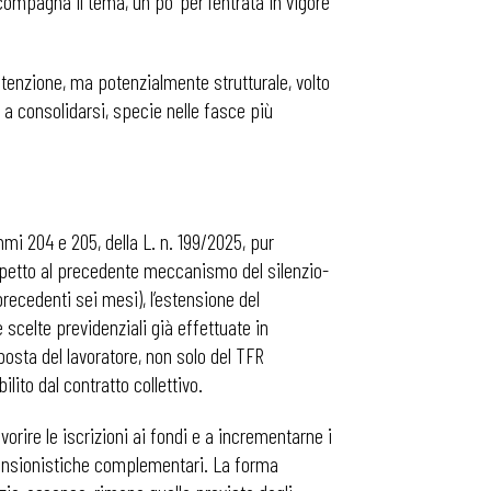
ompagna il tema, un po’ per l’entrata in vigore
utenzione, ma potenzialmente strutturale, volto
 a consolidarsi, specie nelle fasce più
mi 204 e 205, della L. n. 199/2025, pur
ispetto al precedente meccanismo del silenzio-
recedenti sei mesi), l’estensione del
 scelte previdenziali già effettuate in
posta del lavoratore, non solo del TFR
ito dal contratto collettivo.
vorire le iscrizioni ai fondi e a incrementarne i
le pensionistiche complementari. La forma