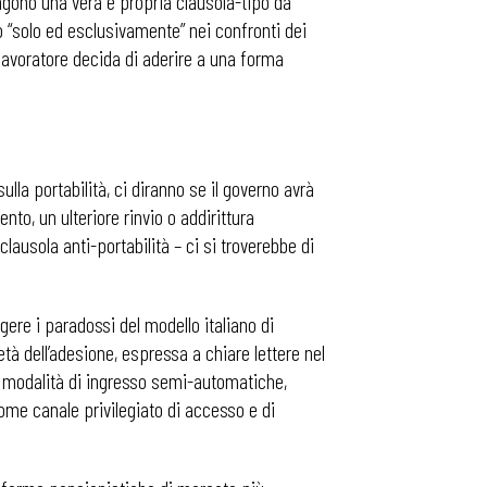
ongono una vera e propria clausola-tipo da
nto “solo ed esclusivamente” nei confronti dei
 lavoratore decida di aderire a una forma
ulla portabilità, ci diranno se il governo avrà
o, un ulteriore rinvio o addirittura
ausola anti-portabilità – ci si troverebbe di
gere i paradossi del modello italiano di
tà dell’adesione, espressa a chiare lettere nel
 da modalità di ingresso semi-automatiche,
come canale privilegiato di accesso e di